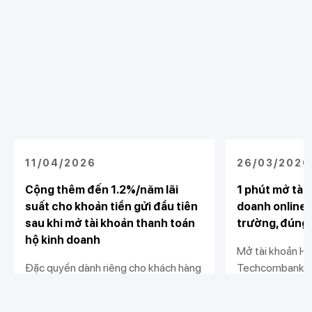
11/04/2026
26/03/2026
Cộng thêm đến 1.2%/năm lãi
1 phút mở tài
suất cho khoản tiền gửi đầu tiên
doanh online 
sau khi mở tài khoản thanh toán
trường, đúng
hộ kinh doanh
Mở tài khoản Hộ
Đặc quyền dành riêng cho khách hàng
Techcombank Mo
cá nhân mở mới tài khoản thanh toán
không cần ra qu
hộ kinh doanh hoặc liên kết tài khoản
rườm rà.