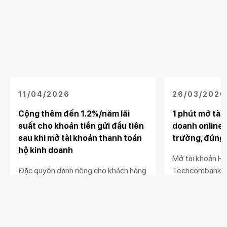
11/04/2026
26/03/2026
Cộng thêm đến 1.2%/năm lãi
1 phút mở tài
suất cho khoản tiền gửi đầu tiên
doanh online 
sau khi mở tài khoản thanh toán
trường, đúng
hộ kinh doanh
Mở tài khoản Hộ
Đặc quyền dành riêng cho khách hàng
Techcombank Mo
cá nhân mở mới tài khoản thanh toán
không cần ra qu
hộ kinh doanh hoặc liên kết tài khoản
rườm rà.
với phần mềm bán hàng. Cộng thêm
lên đến 1.2%/năm cho khoản tiền gửi
Xem chi tiết
Xem chi tiết