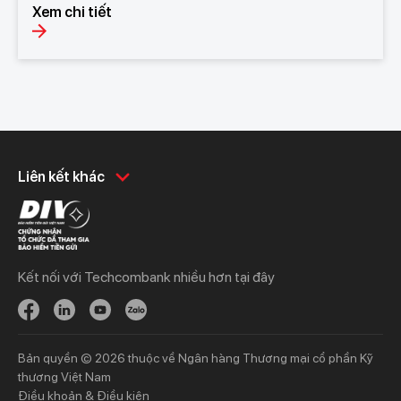
Xem chi tiết
Khách hàng cá nhân
Khách hàng doanh
Liên kết khác
nghiệp
Chi tiêu
Quản trị hàng ngày
Tiết kiệm
Vay
Vay
Kết nối với Techcombank nhiều hơn tại đây
Thương mại
Đầu tư
Nguồn vốn
Bảo hiểm
Bảo hiểm
Ngân hàng trực tuyến
Bản quyền © 2026 thuộc về Ngân hàng Thương mại cổ phần Kỹ
Thông tin mới
Thông tin mới
thương Việt Nam
Điều khoản & Điều kiện