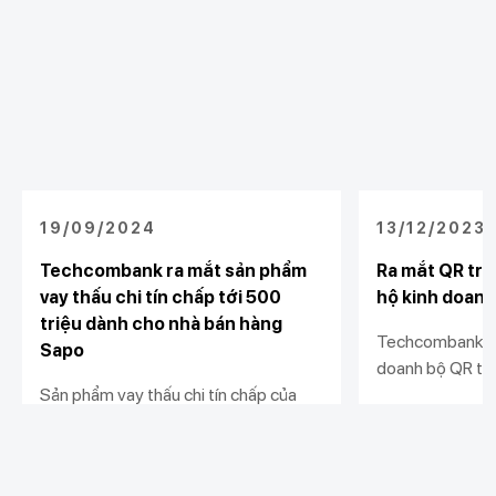
19/09/2024
13/12/2023
Techcombank ra mắt sản phẩm
Ra mắt QR trư
vay thấu chi tín chấp tới 500
hộ kinh doanh
triệu dành cho nhà bán hàng
Techcombank tặ
Sapo
doanh bộ QR trư
Sản phẩm vay thấu chi tín chấp của
ký giải pháp nhậ
Techcombank mang tới cơ hội tiếp
hành cửa hàng. 
cận vốn linh hoạt, nhanh chóng với hạn
hành kinh doanh
Xem chi tiết
Xem chi tiết
mức vượt trội và lãi suất hấp dẫn cho
minh, và hiệu qu