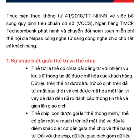
Thực hiện theo thông tư 41/2018/TT-NHNN về việc bổ
sung quy định tiêu chuẩn cơ sở (VCCS), Ngân hàng TMCP
Techcombank phát hành và chuyển đổi hoàn toàn miễn phí
thẻ nội địa Napas công nghệ từ sang công nghệ chip cho tất
cả khách hàng.
1. Sự khác biệt giữa thẻ từ và thẻ chip
Thẻ từ: là thẻ có chứa dải băng từ với nhiệm vụ
lưu trữ thông tin đã được mã hóa của khách hàng.
Dữ liệu trên thẻ từ được lưu trữ cố định trên dải
từ (mặt sau thẻ) và chỉ được mã hóa một lần, vì
vậy dễ dẫn đến rủi ro đánh cắp thông tin thẻ và
gian lận giao dịch.
Thẻ chip: còn được gọi là "thẻ thông minh," thẻ
có gắn một vi mạch trên bề mặt thẻ và đây là
điểm khác biệt cơ bản giữa thẻ chip và thẻ băng
từ. Đối với thẻ chip, dữ liệu giao dịch gồm dữ liệu