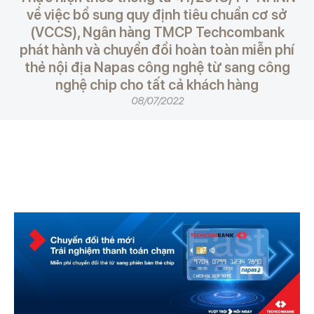
về việc bổ sung quy định tiêu chuẩn cơ sở
(VCCS), Ngân hàng TMCP Techcombank
phát hành và chuyển đổi hoàn toàn miễn phí
thẻ nội địa Napas công nghệ từ sang công
nghệ chip cho tất cả khách hàng
08/07/2022