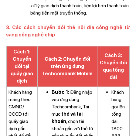
xử lý giao dịch thanh toán, tiện lợi hơn thanh toán
bằng tiền mặt truyền thống.
3. Các cách chuyển đổi thẻ nội địa công nghệ từ
sang công nghệ chip
Cách 1:
Cách 3:
Chuyển
Cách 2: Chuyển đổi
Chuyển đổi
đổi tại
trên ứng dụng
qua tổng
quầy giao
Techcombank Mobile
đài
dịch
Khách hàng
Bước 1:
Đăng nhập
Khách
mang theo
vào ứng dụng
hàng
CMND/
Techcombank, Tại
gọi lên
CCCD tới
mục
thẻ và tài
tổng
quầy giao
khoản
, chọn tài
đài
dịch gần
khoản gắn với thẻ từ
1800
nhất để đổi
cần chuyển đổi, nhấn
588