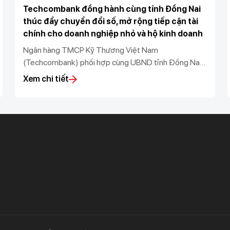
Techcombank đồng hành cùng tỉnh Đồng Nai
thúc đẩy chuyển đổi số, mở rộng tiếp cận tài
chính cho doanh nghiệp nhỏ và hộ kinh doanh
Ngân hàng TMCP Kỹ Thương Việt Nam
(Techcombank) phối hợp cùng UBND tỉnh Đồng Nai,
Sở KH&CN tỉnh Đồng Nai, Sở Tài Chính tỉnh Đồng
Xem chi tiết
Nai, Thuế Đồng Nai, Ngân hàng Nhà nước chi nhánh
khu vực 2, UBND phường Bình Phước và UBND
phường Đồng Xoài tổ chức “Hội nghị thúc đẩy chuyển
đổi số và tiếp cận tài chính cho doanh nghiệp và hộ
kinh doanh tại Phường Bình Phước & Phường Đồng
Xoài".
Khách hàng ưu tiên
Nhà đầu tư
Dịch vụ khách hàng ưu tiên
Thông tin tài chính
Đặc quyền vượt trội
Đại hội đồng cổ đông