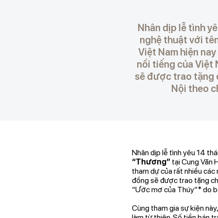
Nhân dịp lễ tình y
nghệ thuật với tê
Việt Nam hiện nay
nổi tiếng của Việt
sẽ được trao tặng c
Nội theo c
Nhân dịp lễ tình yêu 14 th
“Thương”
tại Cung Văn H
tham dự của rất nhiều các 
đồng sẽ được trao tặng cho
“Ước mơ của Thúy”* do bá
Cùng tham gia sự kiện này
làm từ thiện. Số tiền bán 