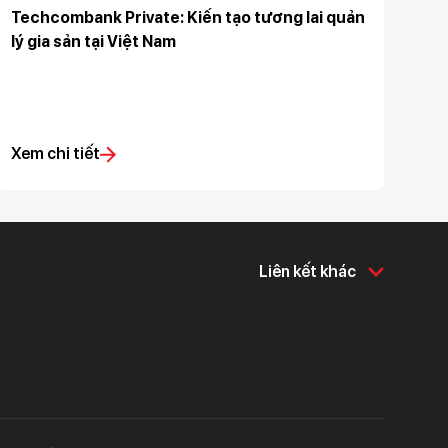
Techcombank Private: Kiến tạo tương lai quản
lý gia sản tại Việt Nam
Xem chi tiết
Liên kết khác
Về chúng tôi
Hỗ trợ & tiện ích
Về Techcombank
Khám phá và chia sẻ
Tin tức và báo chí
Tuyển dụng