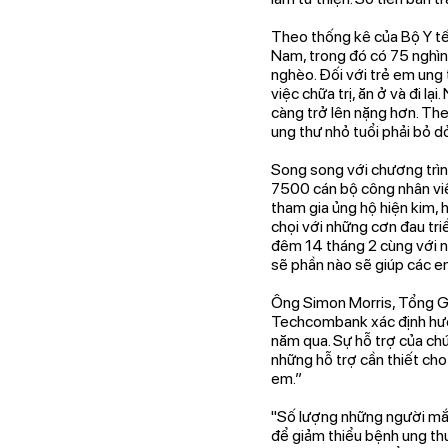
Theo thống kê của Bộ Y tế
Nam, trong đó có 75 nghìn 
nghèo. Đối với trẻ em ung 
việc chữa trị, ăn ở và đi l
càng trở lên nặng hơn. Th
ung thư nhỏ tuổi phải bỏ d
Song song với chương trì
7500 cán bộ công nhân viê
tham gia ủng hộ hiện kim, 
chọi với những cơn đau tri
đêm 14 tháng 2 cùng với nh
sẽ phần nào sẽ giúp các e
Ông Simon Morris, Tổng G
Techcombank xác định hướng
năm qua. Sự hỗ trợ của ch
những hỗ trợ cần thiết cho
em.”
"Số lượng những người mắc
để giảm thiểu bệnh ung thư