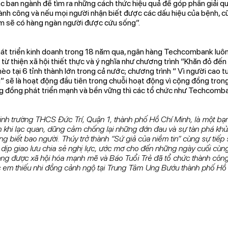
c ban ngành để tìm ra những cách thức hiệu quả để góp phần giải q
hành công và nếu mọi người nhận biết được các dấu hiệu của bệnh, c
m sẽ có hàng ngàn người được cứu sống”.
hát triển kinh doanh trong 18 năm qua, ngân hàng Techcombank luôn
 từ thiện xã hội thiết thực và ý nghĩa như chương trình “Khăn đỏ đến
o tại 6 tỉnh thành lớn trong cả nước; chương trình “ Vì người cao tu
 sẽ là hoạt động đầu tiên trong chuỗi hoạt động vì cộng đồng tro
 đồng phát triển mạnh và bền vững thì các tổ chức như Techcomba
nh trường THCS Đức Trí, Quận 1, thành phố Hồ Chí Minh, là một bạn 
m khi lạc quan, dũng cảm chống lại những đớn đau và sự tàn phá kh
 biết bao người. Thúy trở thành “Sứ giả của niềm tin” cùng sự tiếp 
dịp giao lưu chia sẻ nghị lực, ước mơ cho đến những ngày cuối cùng
g được xã hội hóa mạnh mẽ và Báo Tuổi Trẻ đã tổ chức thành công 
c em thiếu nhi đồng cảnh ngộ tại Trung Tâm Ung Bướu thành phố Hồ 