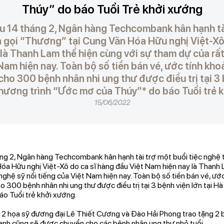
Thúy” do báo Tuổi Trẻ khởi xướng
êu 14 tháng 2, Ngân hàng Techcombank hân hạnh tà
n gọi “Thương” tại Cung Văn Hóa Hữu nghị Việt-Xô
 là Thanh Lam thể hiện cùng với sự tham dự của rất
 Nam hiện nay. Toàn bộ số tiền bán vé, ước tính kh
ho 300 bệnh nhân nhi ung thư được điều trị tại 3 
hương trình “Ước mơ của Thúy”* do báo Tuổi trẻ 
15/06/2022
áng 2, Ngân hàng Techcombank hân hạnh tài trợ một buổi tiệc nghệ t
óa Hữu nghị Việt-Xô do ca sĩ hàng đầu Việt Nam hiện nay là Thanh 
nghệ sỹ nổi tiếng của Việt Nam hiện nay. Toàn bộ số tiền bán vé, ướ
 300 bệnh nhân nhi ung thư được điều trị tại 3 bệnh viện lớn tại Hà
o Tuổi trẻ khởi xướng.
, 2 họa sỹ đương đại Lê Thiết Cương và Đào Hải Phong trao tặng 2 b
tranh cũng sẽ được chuyển cho các bệnh nhân ung thư nhỏ tuổi.