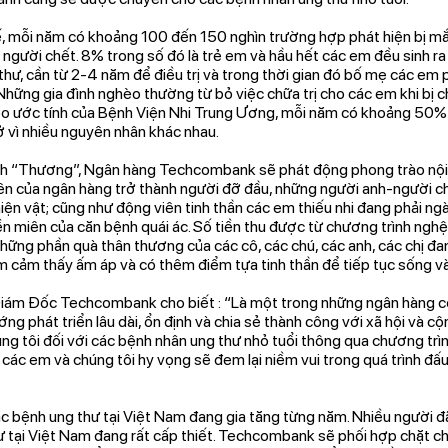
, mỗi năm có khoảng 100 đến 150 nghìn trường hợp phát hiện bị mắc
người chết. 8% trong số đó là trẻ em và hầu hết các em đều sinh ra
thư, cần từ 2-4 năm để điều trị và trong thời gian đó bố mẹ các em p
ại. Những gia đình nghèo thường từ bỏ việc chữa trị cho các em khi bị
eo ước tính của Bệnh Viện Nhi Trung Ương, mỗi năm có khoảng 50% c
ở vì nhiều nguyên nhân khác nhau.
nh “Thương”, Ngân hàng Techcombank sẽ phát động phong trào nội 
n của ngân hàng trở thành người đỡ đầu, những người anh-người ch
hiện vật; cũng như động viên tinh thần các em thiếu nhi đang phải 
ền miên của căn bệnh quái ác. Số tiền thu được từ chương trình ng
ững phần quà thân thương của các cô, các chú, các anh, các chị đan
m cảm thấy ấm áp và có thêm điểm tựa tinh thần để tiếp tục sống v
iám Đốc Techcombank cho biết : “Là một trong những ngân hàng c
 phát triển lâu dài, ổn định và chia sẻ thành công với xã hội và c
úng tôi đối với các bệnh nhân ung thư nhỏ tuổi thông qua chương tr
 các em và chúng tôi hy vọng sẽ đem lại niềm vui trong quá trình đấu
 bệnh ung thư tại Việt Nam đang gia tăng từng năm. Nhiều người đã 
 tại Việt Nam đang rất cấp thiết. Techcombank sẽ phối hợp chặt ch