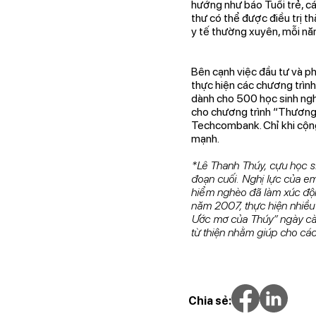
hướng như báo Tuổi trẻ, cá
thư có thể được điều trị t
y tế thường xuyên, mỗi nă
Bên cạnh việc đầu tư và p
thực hiện các chương trình
dành cho 500 học sinh nghè
cho chương trình “Thương”
Techcombank. Chỉ khi cộng
mạnh.
*Lê Thanh Thúy, cựu học si
đoạn cuối. Nghị lực của e
hiểm nghèo đã làm xúc động
năm 2007, thực hiện nhiều 
Ước mơ của Thúy” ngày càn
từ thiện nhằm giúp cho cá
Chia sẻ: