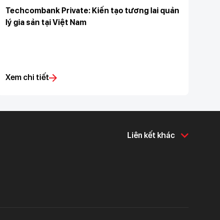
Techcombank Private: Kiến tạo tương lai quản
lý gia sản tại Việt Nam
Xem chi tiết
Liên kết khác
Về chúng tôi
Hỗ trợ & tiện ích
Về Techcombank
Khám phá và chia sẻ
Tin tức và báo chí
Tuyển dụng