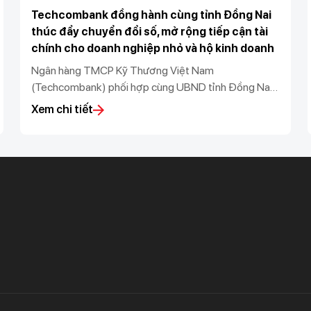
Techcombank đồng hành cùng tỉnh Đồng Nai
thúc đẩy chuyển đổi số, mở rộng tiếp cận tài
chính cho doanh nghiệp nhỏ và hộ kinh doanh
Ngân hàng TMCP Kỹ Thương Việt Nam
(Techcombank) phối hợp cùng UBND tỉnh Đồng Nai,
Sở KH&CN tỉnh Đồng Nai, Sở Tài Chính tỉnh Đồng
Xem chi tiết
Nai, Thuế Đồng Nai, Ngân hàng Nhà nước chi nhánh
khu vực 2, UBND phường Bình Phước và UBND
phường Đồng Xoài tổ chức “Hội nghị thúc đẩy chuyển
đổi số và tiếp cận tài chính cho doanh nghiệp và hộ
kinh doanh tại Phường Bình Phước & Phường Đồng
Xoài".
Khách hàng ưu tiên
Nhà đầu tư
Dịch vụ khách hàng ưu tiên
Thông tin tài chính
Đặc quyền vượt trội
Đại hội đồng cổ đông