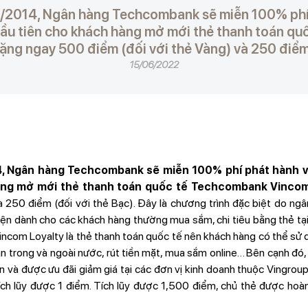
2/2014, Ngân hàng Techcombank sẽ miễn 100% phí 
ầu tiên cho khách hàng mở mới thẻ thanh toán q
tặng ngay 500 điểm (đối với thẻ Vàng) và 250 điểm 
15/06/2022
4, Ngân hàng Techcombank sẽ miễn 100% phí phát hành v
àng mở mới thẻ thanh toán quốc tế Techcombank Vincom
và 250 điểm (đối với thẻ Bạc). Đây là chương trình đặc biệt do n
ện dành cho các khách hàng thường mua sắm, chi tiêu bằng thẻ tại
ncom Loyalty là thẻ thanh toán quốc tế nên khách hàng có thể sử 
n trong và ngoài nước, rút tiền mặt, mua sắm online… Bên cạnh đó,
án và được ưu đãi giảm giá tại các đơn vị kinh doanh thuộc Vingrou
tích lũy được 1 điểm. Tích lũy được 1,500 điểm, chủ thẻ được hoà