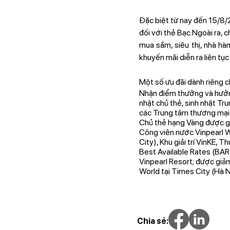
Đặc biệt từ nay đến 15/8/
đối với thẻ Bạc.Ngoài ra,
mua sắm, siêu thị, nhà hà
khuyến mãi diễn ra liên tụ
Một số ưu đãi dành riêng
Nhận điểm thưởng và hưởng
nhật chủ thẻ, sinh nhật Tr
các Trung tâm thương mại 
Chủ thẻ hạng Vàng được gi
Công viên nước Vinpearl Wa
City), Khu giải trí VinKE,
Best Available Rates (BAR 
Vinpearl Resort; được giả
World tại Times City (Hà
Chia sẻ: