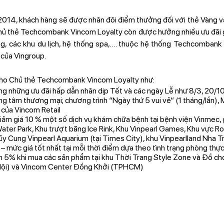
2014, khách hàng sẽ được nhân đôi điểm thưởng đối với thẻ Vàng v
 chủ thẻ Techcombank Vincom Loyalty còn được hưởng nhiều ưu đãi
ng, các khu du lịch, hệ thống spa,…. thuộc hệ thống Techcombank
c của Vingroup.
 cho Chủ thẻ Techcombank Vincom Loyalty như:
 những ưu đãi hấp dẫn nhân dịp Tết và các ngày Lễ như 8/3, 20/10 
ung tâm thương mại; chương trình “Ngày thứ 5 vui vẻ” (1 tháng/lần), 
của Vincom Retail
ảm giá 10 % một số dịch vụ khám chữa bệnh tại bệnh viện Vinmec, g
ter Park, Khu trượt băng Ice Rink, Khu Vinpearl Games, Khu vực Roy
 Thủy Cung Vinpearl Aquarium (tại Times City), khu Vinpearlland Nha
– mức giá tốt nhất tại mỗi thời điểm dựa theo tình trạng phòng thực
m 5% khi mua các sản phẩm tại khu Thời Trang Style Zone và Đồ ch
 Nội) và Vincom Center Đồng Khởi (TPHCM)