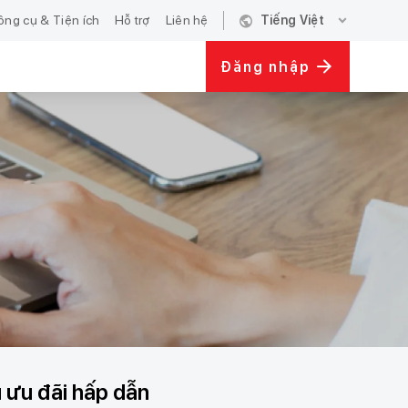
public
expand_more
ông cụ & Tiện ích
Hỗ trợ
Liên hệ
Tiếng Việt
Đăng nhập
 ưu đãi hấp dẫn