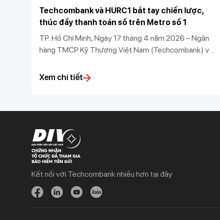
Techcombank và HURC1 bắt tay chiến lược,
thúc đẩy thanh toán số trên Metro số 1
TP. Hồ Chí Minh, Ngày 17 tháng 4 năm 2026 – Ngân
hàng TMCP Kỹ Thương Việt Nam (Techcombank) và
Công ty TNHH MTV Đường sắt đô thị số 1 (HURC1)
chính thức ký kết thỏa thuận hợp tác chiến lược, mở
Xem chi tiết
ra bước tiến mới trong việc đưa tài chính số vào giao
thông công cộng, góp phần kiến tạo hệ sinh thái đô
thị thông minh, hiện đại và bền vững tại TP.HCM.
Kết nối với Techcombank nhiều hơn tại đây
Khách hàng cá nhân
Khách hàng doanh
nghiệp
Chi tiêu
Quản trị hàng ngày
Tiết kiệm
Vay