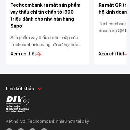
Techcombank ra mắt sản phẩm
Ra mắt QR trư
vay thấu chi tín chấp tới 500
hộ kinh doanh
triệu dành cho nhà bán hàng
Techcombank tặ
Sapo
doanh bộ QR trư
Sản phẩm vay thấu chi tín chấp của
ký giải pháp nhậ
Techcombank mang tới cơ hội tiếp
hành cửa hàng. 
cận vốn linh hoạt, nhanh chóng với hạn
hành kinh doanh
Xem chi tiết
Xem chi tiết
mức vượt trội và lãi suất hấp dẫn cho
minh, và hiệu qu
các nhà bán hàng.
Khách hàng cá nhân
Khách hàng doanh
Liên kết khác
nghiệp
Chi tiêu
Quản trị hàng ngày
Tiết kiệm
Vay
Vay
Kết nối với Techcombank nhiều hơn tại đây
Thương mại
Đầu tư