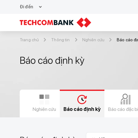
expand_more
Đi đến
Trang chủ
Thông tin
Nghiên cứu
Báo cáo đị
Báo cáo định kỳ
Nghiên cứu
Báo cáo định kỳ
Báo cáo đặc b