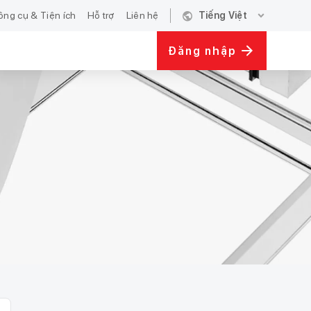
public
expand_more
ông cụ & Tiện ích
Hỗ trợ
Liên hệ
Tiếng Việt
Đăng nhập