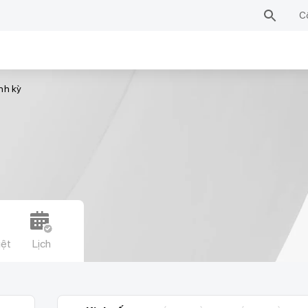
C
nh kỳ
iệt
Lịch