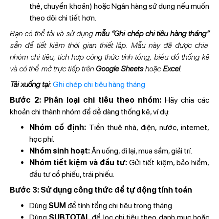
thẻ, chuyển khoản) hoặc Ngân hàng sử dụng nếu muốn
theo dõi chi tiết hơn.
Bạn có thể tải và sử dụng
mẫu “Ghi chép chi tiêu hàng tháng”
sẵn để tiết kiệm thời gian thiết lập. Mẫu này đã được chia
nhóm chi tiêu, tích hợp công thức tính tổng, biểu đồ thống kê
và có thể mở trực tiếp trên
Google Sheets
hoặc
Excel
.
Tải xuống tại:
Ghi chép chi tiêu hàng tháng
Bước 2: Phân loại chi tiêu theo nhóm:
Hãy chia các
khoản chi thành nhóm để dễ dàng thống kê, ví dụ:
Nhóm cố định:
Tiền thuê nhà, điện, nước, internet,
học phí.
Nhóm sinh hoạt:
Ăn uống, đi lại, mua sắm, giải trí.
Nhóm tiết kiệm và đầu tư:
Gửi tiết kiệm, bảo hiểm,
đầu tư cổ phiếu, trái phiếu.
Bước 3: Sử dụng công thức để tự động tính toán
Dùng
SUM
để tính tổng chi tiêu trong tháng.
Dùng
SUBTOTAL
để lọc chi tiêu theo danh mục hoặc