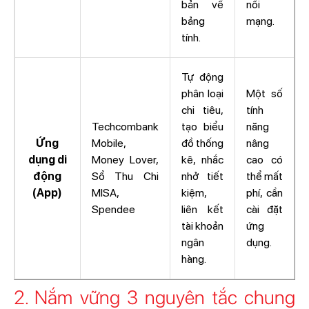
bản về
nối
bảng
mạng.
tính.
Tự động
phân loại
Một số
chi tiêu,
tính
Techcombank
tạo biểu
năng
Ứng
Mobile,
đồ thống
nâng
dụng di
Money Lover,
kê, nhắc
cao có
động
Sổ Thu Chi
nhở tiết
thể mất
(App)
MISA,
kiệm,
phí, cần
Spendee
liên kết
cài đặt
tài khoản
ứng
ngân
dụng.
hàng.
2. Nắm vững 3 nguyên tắc chung