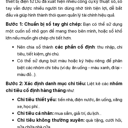
thiết bị điện tử. Dù đã xuất hiện nhiều công cụ kỹ thuật số, sổ
tay vẫn được nhiều người tin dùng nhờ tính tiện lợi, dễ bắt
đầu và giúp hình thành thói quen quản lý tài chính hiệu quả.
Bước 1: Chuẩn bị sổ tay ghi chép:
Bạn có thể sử dụng
một cuốn sổ nhỏ gọn để mang theo bên mình, hoặc sổ khổ
lớn nếu muốn ghi chép chi tiết hơn.
Nên chia sổ thành
các phần cố định
: thu nhập, chi
tiêu, tiết kiệm, ghi chú.
Có thể sử dụng bút màu hoặc ký hiệu riêng để phân
biệt các nhóm chi tiêu (ví dụ: ăn uống - màu xanh, đi lại -
màu đỏ...).
Bước 2: Xác định danh mục chi tiêu:
Liệt kê các
nhóm
chi tiêu cố định hàng tháng
như:
Chi tiêu thiết yếu:
tiền nhà, điện nước, ăn uống, xăng
xe, học phí...
Chi tiêu cá nhân:
mua sắm, giải trí, du lịch...
Chi tiêu không thường xuyên:
quà tặng, cưới hỏi,
sửa chữa nhà cửa…