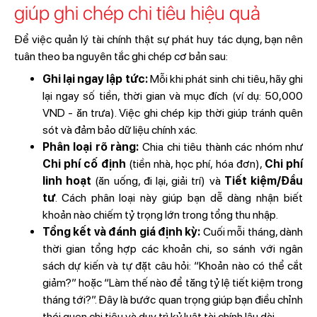
giúp ghi chép chi tiêu hiệu quả
Để việc quản lý tài chính thật sự phát huy tác dụng, bạn nên
tuân theo ba nguyên tắc ghi chép cơ bản sau:
Ghi lại ngay lập tức:
Mỗi khi phát sinh chi tiêu, hãy ghi
lại ngay số tiền, thời gian và mục đích (ví dụ: 50,000
VND - ăn trưa). Việc ghi chép kịp thời giúp tránh quên
sót và đảm bảo dữ liệu chính xác.
Phân loại rõ ràng:
Chia chi tiêu thành các nhóm như
Chi phí cố định
(tiền nhà, học phí, hóa đơn),
Chi phí
linh hoạt
(ăn uống, đi lại, giải trí) và
Tiết kiệm/Đầu
tư
. Cách phân loại này giúp bạn dễ dàng nhận biết
khoản nào chiếm tỷ trọng lớn trong tổng thu nhập.
Tổng kết và đánh giá định kỳ:
Cuối mỗi tháng, dành
thời gian tổng hợp các khoản chi, so sánh với ngân
sách dự kiến và tự đặt câu hỏi: “Khoản nào có thể cắt
giảm?” hoặc “Làm thế nào để tăng tỷ lệ tiết kiệm trong
tháng tới?”. Đây là bước quan trọng giúp bạn điều chỉnh
thói quen chi tiêu và duy trì kỷ luật tài chính lâu dài.