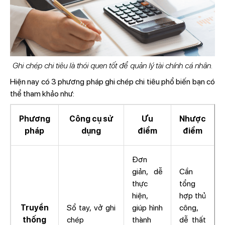
Ghi chép chi tiêu là thói quen tốt để quản lý tài chính cá nhân.
Hiện nay có 3 phương pháp ghi chép chi tiêu phổ biến bạn có
thể tham khảo như:
Phương
Công cụ sử
Ưu
Nhược
pháp
dụng
điểm
điểm
Đơn
giản, dễ
Cần
thực
tổng
hiện,
hợp thủ
Truyền
Sổ tay, vở ghi
giúp hình
công,
thống
chép
thành
dễ thất