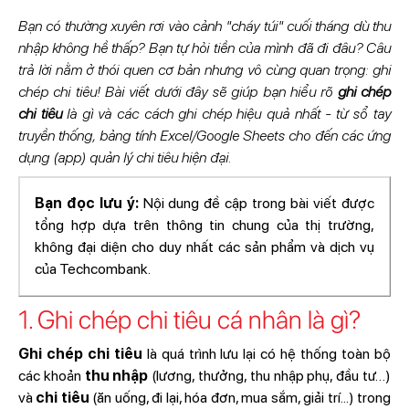
Bạn có thường xuyên rơi vào cảnh "cháy túi" cuối tháng dù thu
nhập không hề thấp? Bạn tự hỏi tiền của mình đã đi đâu? Câu
trả lời nằm ở thói quen cơ bản nhưng vô cùng quan trọng: ghi
chép chi tiêu! Bài viết dưới đây sẽ giúp bạn hiểu rõ
ghi chép
chi tiêu
là gì và các cách ghi chép hiệu quả nhất - từ sổ tay
truyền thống, bảng tính Excel/Google Sheets cho đến các ứng
dụng (app) quản lý chi tiêu hiện đại.
Bạn đọc lưu ý:
Nội dung đề cập trong bài viết được
tổng hợp dựa trên thông tin chung của thị trường,
không đại diện cho duy nhất các sản phẩm và dịch vụ
của Techcombank.
1. Ghi chép chi tiêu cá nhân là gì?
Ghi chép chi tiêu
là quá trình lưu lại có hệ thống toàn bộ
các khoản
thu nhập
(lương, thưởng, thu nhập phụ, đầu tư…)
và
chi tiêu
(ăn uống, đi lại, hóa đơn, mua sắm, giải trí...) trong