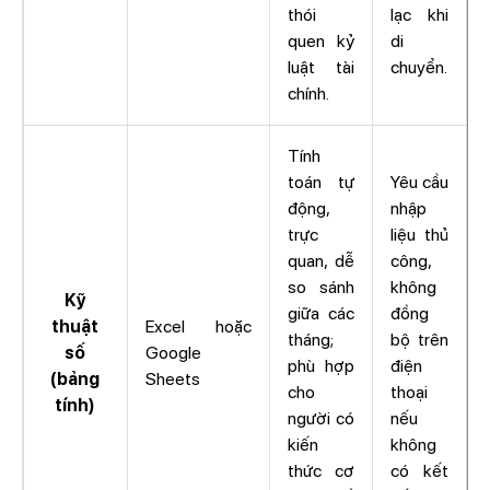
thói
lạc khi
quen kỷ
di
luật tài
chuyển.
chính.
Tính
toán tự
Yêu cầu
động,
nhập
trực
liệu thủ
quan, dễ
công,
so sánh
không
Kỹ
giữa các
đồng
thuật
Excel hoặc
tháng;
bộ trên
số
Google
phù hợp
điện
(bảng
Sheets
cho
thoại
tính)
người có
nếu
kiến
không
thức cơ
có kết