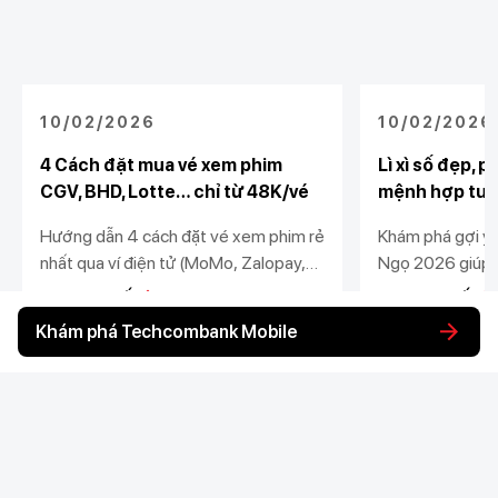
10/02/2026
10/02/2026
4 Cách đặt mua vé xem phim
Lì xì số đẹp, p
CGV, BHD, Lotte… chỉ từ 48K/vé
mệnh hợp tuổ
Hướng dẫn 4 cách đặt vé xem phim rẻ
Khám phá gợi ý l
nhất qua ví điện tử (MoMo, Zalopay,
Ngọ 2026 giúp m
VNPAY) và các ứng dụng ngân hàng -
mắn và bình an.
Xem chi tiết
Xem chi tiết
Giá chỉ từ 48K/vé.
hợp tuổi, phát t
Khám phá Techcombank Mobile
mới sung túc.
Khách hàng cá nhân
Khách hàng doanh
Liên kết khác
nghiệp
Chi tiêu
Quản trị hàng ngày
Tiết kiệm