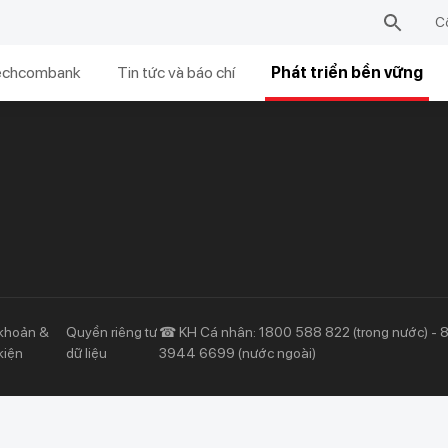
C
echcombank
Tin tức và báo chí
Phát triển bền vững
Khách hàng ưu tiên
Nhà đầu tư
Dịch vụ khách hàng ưu tiên
Thông tin tài chính
Đặc quyền vượt trội
Đại hội đồng cổ đông
Sự kiện khác
khoản &
Quyền riêng tư
☎ KH Cá nhân: 1800 588 822 (trong nước) - 
kiện
dữ liệu
3944 6699 (nước ngoài)
Thông tin khác