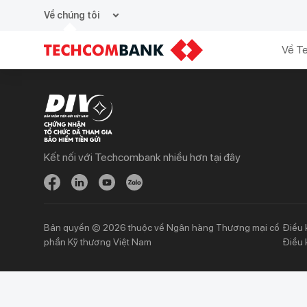
expand_more
Về chúng tôi
Về T
Kết nối với Techcombank nhiều hơn tại đây
Khách hàng cá nhân
Khách hàng doanh
nghiệp
Chi tiêu
Quản trị hàng ngày
Tiết kiệm
Vay
Vay
Bản quyền © 2026 thuộc về Ngân hàng Thương mại cổ
Điều 
Thương mại
phần Kỹ thương Việt Nam
Điều 
Đầu tư
Nguồn vốn
Bảo hiểm
Bảo hiểm
Ngân hàng trực tuyến