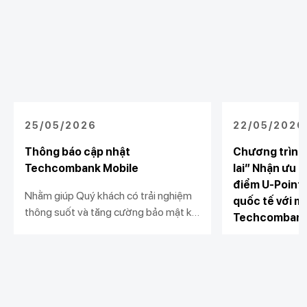
25/05/2026
22/05/2026
Thông báo cập nhật
Chương trình
Techcombank Mobile
lai” Nhận ưu đ
điểm U-Point 
Nhằm giúp Quý khách có trải nghiệm
quốc tế với mụ
thông suốt và tăng cường bảo mật khi
Techcomban
sử dụng dịch vụ ngân hàng số, từ
22:00 ngày 26/05/2026,
Từ 25/05/2026
Techcombank Mobile sẽ chính thức
khách hàng thực
hoạt động từ phiên bản 4.0.3 trở lên.
quốc tế phục vụ
Xem chi tiết
Xem chi tiết
Techcombank có