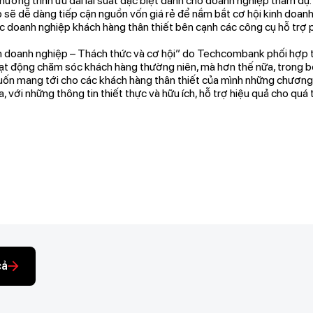
ơng trình ưu đãi lãi suất đặc biệt dành cho doanh nghiệp tham dự. V
 sẽ dễ dàng tiếp cận nguồn vốn giá rẻ để nắm bắt cơ hội kinh doanh. 
ác doanh nghiệp khách hàng thân thiết bên cạnh các công cụ hỗ trợ ph
nh doanh nghiệp – Thách thức và cơ hội” do Techcombank phối hợp 
ạt động chăm sóc khách hàng thường niên, mà hơn thế nữa, trong bố
n mang tới cho các khách hàng thân thiết của mình những chương tr
ĩa, với những thông tin thiết thực và hữu ích, hỗ trợ hiệu quả cho quá
cả