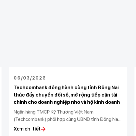
06/03/2026
Techcombank đồng hành cùng tỉnh Đồng Nai
thúc đẩy chuyển đổi số, mở rộng tiếp cận tài
chính cho doanh nghiệp nhỏ và hộ kinh doanh
Ngân hàng TMCP Kỹ Thương Việt Nam
(Techcombank) phối hợp cùng UBND tỉnh Đồng Nai,
Sở KH&CN tỉnh Đồng Nai, Sở Tài Chính tỉnh Đồng
Xem chi tiết
Nai, Thuế Đồng Nai, Ngân hàng Nhà nước chi nhánh