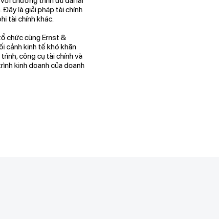
ới chương trình ưu đãi lãi
Đây là giải pháp tài chính
i tài chính khác.
tổ chức cùng Ernst &
i cảnh kinh tế khó khăn
ình, công cụ tài chính và
 trình kinh doanh của doanh