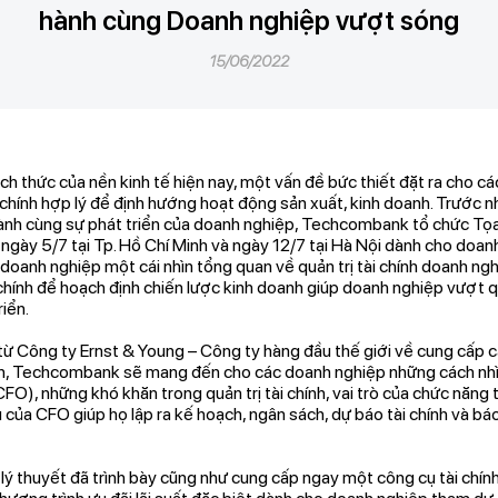
hành cùng Doanh nghiệp vượt sóng
15/06/2022
h thức của nền kinh tế hiện nay, một vấn đề bức thiết đặt ra cho cá
i chính hợp lý để định hướng hoạt động sản xuất, kinh doanh. Trước n
h cùng sự phát triển của doanh nghiệp, Techcombank tổ chức Tọa đ
ngày 5/7 tại Tp. Hồ Chí Minh và ngày 12/7 tại Hà Nội dành cho doanh
oanh nghiệp một cái nhìn tổng quan về quản trị tài chính doanh ng
 chính để hoạch định chiến lược kinh doanh giúp doanh nghiệp vượt 
iển.
từ Công ty Ernst & Young – Công ty hàng đầu thế giới về cung cấp cá
hính, Techcombank sẽ mang đến cho các doanh nghiệp những cách nhìn
FO), những khó khăn trong quản trị tài chính, vai trò của chức năng 
u của CFO giúp họ lập ra kế hoạch, ngân sách, dự báo tài chính và bá
ý thuyết đã trình bày cũng như cung cấp ngay một công cụ tài chính 