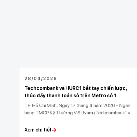
28/04/2026
Techcombank và HURC1 bắt tay chiến lược,
thúc đẩy thanh toán số trên Metro số 1
TP. Hồ Chí Minh, Ngày 17 tháng 4 năm 2026 – Ngân
hàng TMCP Kỹ Thương Việt Nam (Techcombank) và
Công ty TNHH MTV Đường sắt đô thị số 1 (HURC1)
chính thức ký kết thỏa thuận hợp tác chiến lược, mở
Xem chi tiết
ra bước tiến mới trong việc đưa tài chính số vào giao