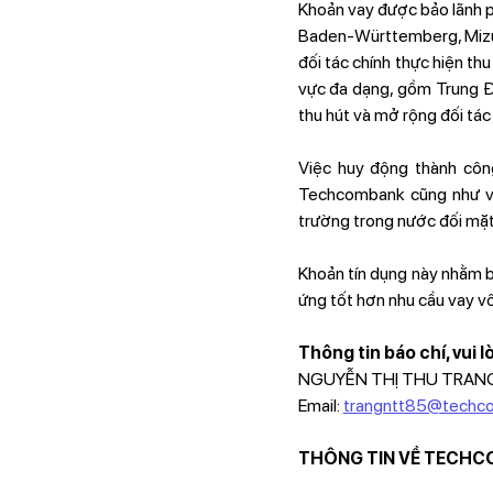
Khoản vay được bảo lãnh p
Baden-Württemberg, Mizuh
đối tác chính thực hiện th
vực đa dạng, gồm Trung Đô
thu hút và mở rộng đối tá
Việc huy động thành côn
Techcombank cũng như vị 
trường trong nước đối mặt
Khoản tín dụng này nhằm 
ứng tốt hơn nhu cầu vay vố
Thông tin báo chí, vui l
NGUYỄN THỊ THU TRANG - 
Email:
trangntt85@techc
THÔNG TIN VỀ TECH