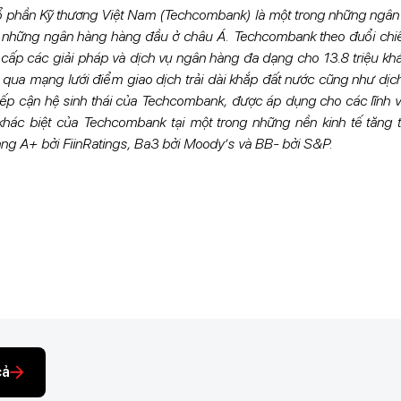
phần Kỹ thương Việt Nam (Techcombank) là một trong những ngân h
 những ngân hàng hàng đầu ở châu Á. Techcombank theo đuổi chiế
 cấp các giải pháp và dịch vụ ngân hàng đa dạng cho 13.8 triệu k
g qua mạng lưới điểm giao dịch trải dài khắp đất nước cũng như dị
iếp cận hệ sinh thái của Techcombank, được áp dụng cho các lĩnh vự
khác biệt của Techcombank tại một trong những nền kinh tế tăng t
g A+ bởi FiinRatings, Ba3 bởi Moody’s và BB- bởi S&P.
cả