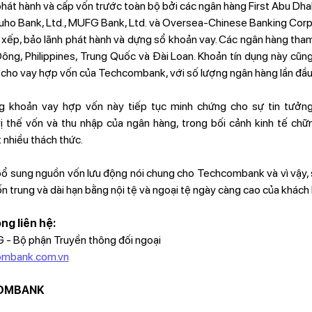
hát hành và cấp vốn trước toàn bộ bởi các ngân hàng First Abu D
o Bank, Ltd., MUFG Bank, Ltd. và Oversea-Chinese Banking Corpor
u xếp, bảo lãnh phát hành và dựng sổ khoản vay. Các ngân hàng tha
ng, Philippines, Trung Quốc và Đài Loan. Khoản tín dụng này cũng
c cho vay hợp vốn của Techcombank, với số lượng ngân hàng lần đầu
g khoản vay hợp vốn này tiếp tục minh chứng cho sự tin tưởng
thế vốn và thu nhập của ngân hàng, trong bối cảnh kinh tế chững
 nhiều thách thức.
bổ sung nguồn vốn lưu động nói chung cho Techcombank và vì vậy
n trung và dài hạn bằng nội tệ và ngoại tệ ngày càng cao của khách
òng liên hệ:
Bộ phận Truyền thông đối ngoại
ombank.com.vn
COMBANK