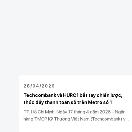
28/04/2026
Techcombank và HURC1 bắt tay chiến lược,
thúc đẩy thanh toán số trên Metro số 1
TP. Hồ Chí Minh, Ngày 17 tháng 4 năm 2026 – Ngân
hàng TMCP Kỹ Thương Việt Nam (Techcombank) và
Công ty TNHH MTV Đường sắt đô thị số 1 (HURC1)