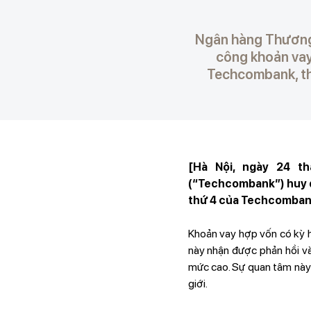
Ngân hàng Thương
công khoản vay 
Techcombank, thu
[Hà Nội, ngày 24 t
(“Techcombank”) huy độ
thứ 4 của Techcombank,
Khoản vay hợp vốn có kỳ h
này nhận được phản hồi và 
mức cao. Sự quan tâm này 
giới.