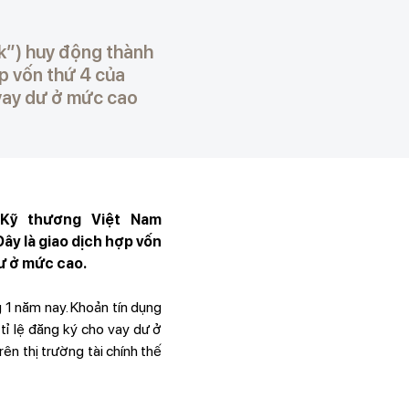
”) huy động thành
ợp vốn thứ 4 của
 vay dư ở mức cao
 Kỹ thương Việt Nam
ây là giao dịch hợp vốn
dư ở mức cao.
 1 năm nay. Khoản tín dụng
 tỉ lệ đăng ký cho vay dư ở
n thị trường tài chính thế