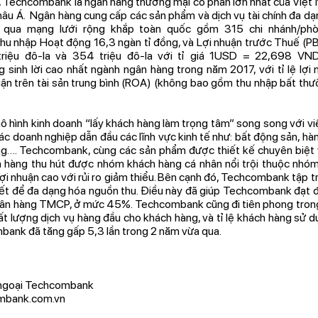
 Techcombank là ngân hàng thương mại cổ phần lớn nhất của Việt 
âu Á. Ngân hàng cung cấp các sản phẩm và dịch vụ tài chính đa dạ
qua mạng lưới rộng khắp toàn quốc gồm 315 chi nhánh/phò
 nhập Hoạt động 16,3 ngàn tỉ đồng, và Lợi nhuận trước Thuế (PBT
riệu đô-la và 354 triệu đô-la với tỉ giá 1USD = 22,698 VND
sinh lời cao nhất ngành ngân hàng trong năm 2017, với tỉ lệ lợi 
huận trên tài sản trung bình (ROA) (không bao gồm thu nhập bất th
 hình kinh doanh “lấy khách hàng làm trọng tâm” song song với vi
các doanh nghiệp dẫn đầu các lĩnh vực kinh tế như: bất động sản, hàn
ông…. Techcombank, cùng các sản phẩm được thiết kế chuyên biệt 
 hàng thu hút được nhóm khách hàng cá nhân nổi trội thuộc nhóm
lợi nhuận cao với rủi ro giảm thiểu. Bên cạnh đó, Techcombank tập 
kết để đa dạng hóa nguồn thu. Điều này đã giúp Techcombank đạt đượ
ngân hàng TMCP, ở mức 45%. Techcombank cũng đi tiên phong tron
ất lượng dịch vụ hàng đầu cho khách hàng, và tỉ lệ khách hàng sử 
ank đã tăng gấp 5,3 lần trong 2 năm vừa qua.
 ngoại Techcombank
bank.com.vn