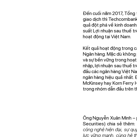
Đến cuối năm 2017, Tổng 
giao dịch thì Techcomban
quả đột phá về kinh doanh
suất Lợi nhuận sau thuế t
hoạt động tại Việt Nam.
Kết quả hoạt động trong cá
Ngân hàng. Mặc dù không 
và sự bền vững trong hoạt đ
nhập, lợi nhuận sau thuế t
đầu các ngân hàng Việt N
ngân hàng hiệu quả nhất. 
McKinsey hay Korn Ferry 
trong nhóm dẫn đầu trên t
Ông Nguyễn Xuân Minh – 
Securities) chia sẻ thêm: 
công nghệ hiện đại, sự quy
lực vững mạnh, cùng hệ thố