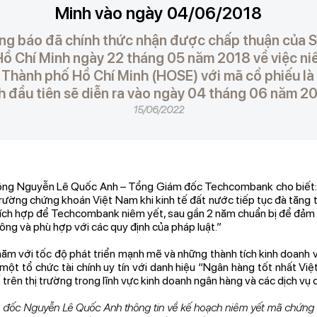
Minh vào ngày 04/06/2018
g báo đã chính thức nhận được chấp thuận của S
ồ Chí Minh ngày 22 tháng 05 năm 2018 về việc niê
Thành phố Hồ Chí Minh (HOSE) với mã cổ phiếu là 
h đầu tiên sẽ diễn ra vào ngày 04 tháng 06 năm 2
15/06/2022
n, ông Nguyễn Lê Quốc Anh – Tổng Giám đốc Techcombank cho biế
trường chứng khoán Việt Nam khi kinh tế đất nước tiếp tục đà tăng
 thích hợp để Techcombank niêm yết, sau gần 2 năm chuẩn bị để đảm 
đông và phù hợp với các quy định của pháp luật.”
ăm với tốc độ phát triển mạnh mẽ và những thành tích kinh doanh
à một tổ chức tài chính uy tín với danh hiệu “Ngân hàng tốt nhất Vi
ế trên thị trường trong lĩnh vực kinh doanh ngân hàng và các dịch vụ 
đốc Nguyễn Lê Quốc Anh thông tin về kế hoạch niêm yết mã chứn