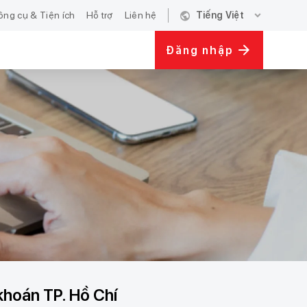
public
expand_more
ông cụ & Tiện ích
Hỗ trợ
Liên hệ
Tiếng Việt
Đăng nhập
khoán TP. Hồ Chí