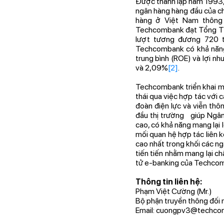
Được thành lập năm 1993,
ngân hàng hàng đầu của ch
hàng ở Việt Nam thông 
Techcombank đạt Tổng Thu
lượt tương đương 720 t
Techcombank có khả năng 
trung bình (ROE) và lợi n
và 2,09%
[2]
.
Techcombank triển khai mô
thái qua việc hợp tác với 
đoàn điện lực và viễn th
đầu thị trường giúp Ngân
cao, có khả năng mang lại 
mối quan hệ hợp tác liên 
cao nhất trong khối các 
tiến tiến nhằm mang lại ch
tử e-banking của Techcomb
Thông tin liên hệ:
Phạm Việt Cường (Mr.)
Bộ phận truyền thông đối
Email:
cuongpv3@techcom