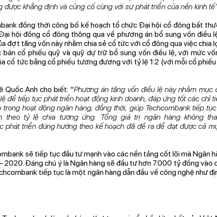
g được khẳng định và củng cố cùng với sự phát triển của nền kinh tế”
mbank đồng thời công bố kế hoạch tổ chức Đại hội cổ đông bất th
 Đại hội đồng cổ đông thông qua về phương án bổ sung vốn điều l
a đợt tăng vốn này nhằm chia sẻ cổ tức với cổ đông qua việc chia lợ
ệc bán cổ phiếu quỹ và quỹ dự trữ bổ sung vốn điều lệ, với mức vố
 cổ tức bằng cổ phiếu tương đương với tỷ lệ 1:2 (với mỗi cổ phiếu
 Quốc Anh cho biết: “
Phương án tăng vốn điều lệ này nhằm mục 
lệ để tiếp tục phát triển hoạt động kinh doanh, đáp ứng tốt các chỉ t
ro trong hoạt động ngân hàng; đồng thời, giúp Techcombank tiếp tục
 theo tỷ lệ chia tương ứng. Tổng giá trị ngân hàng không tha
 phát triển đúng hướng theo kế hoạch đã đề ra để đạt được cả mụ
ombank sẽ tiếp tục đầu tư mạnh vào các nền tảng cốt lõi mà Ngân h
6 – 2020. Đáng chú ý là Ngân hàng sẽ đầu tư hơn 7.000 tỷ đồng vào
echcombank tiếp tục là một ngân hàng dẫn đầu về công nghệ như đị