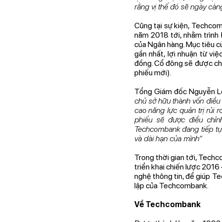
rằng vị thế đó sẽ ngày càn
Cũng tại sự kiện, Techco
năm 2018 tới, nhằm trình
của Ngân hàng. Mục tiêu củ
gần nhất, lợi nhuận từ vi
đồng. Cổ đông sẽ được chia
phiếu mới).
Tổng Giám đốc Nguyễn Lê
chủ sở hữu thành vốn điều 
cao năng lực quản trị rủi 
phiếu sẽ được điều chỉnh
Techcombank đang tiếp tục
và dài hạn của mình”
Trong thời gian tới, Techc
triển khai chiến lược 201
nghệ thông tin, để giúp T
lập của Techcombank.
Về Techcombank