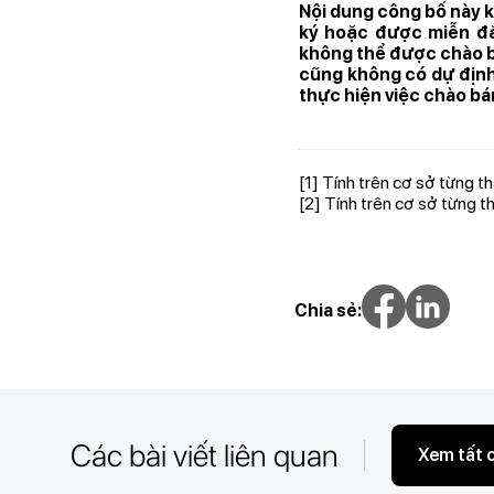
Nội dung công bố này 
ký hoặc được miễn đă
không thể được chào b
cũng không có dự định
thực hiện việc chào bá
[1]
Tính trên cơ sở từng t
[2]
Tính trên cơ sở từng t
Chia sẻ:
Các bài viết liên quan
Xem tất 