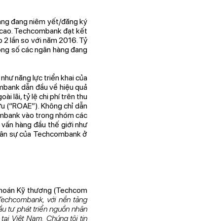
àng đang niêm yết/đăng ký
 cao. Techcombank đạt kết
 2 lần so với năm 2016. Tỷ
rong số các ngân hàng đang
như năng lực triển khai của
mbank dẫn đầu về hiệu quả
 lãi, tỷ lệ chi phí trên thu
hữu (“ROAE”). Không chỉ dẫn
ombank vào trong nhóm các
 vấn hàng đầu thế giới như
nhân sự của Techcombank ở
khoán Kỹ thương (Techcom
Techcombank, với nền tảng
ầu tư phát triển nguồn nhân
tại Việt Nam. Chúng tôi tin