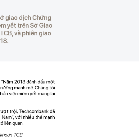
ở giao dịch Chứng
m yết trên Sở Giao
TCB, và phiên giao
018.
t: “Năm 2018 đánh dấu một
 trưởng mạnh mẽ. Chúng tôi
bảo việc niêm yết mang lại
 vượt trội, Techcombank đã
ệt Nam”, với nhiều thế mạnh
có liên quan.
g khoán TCB