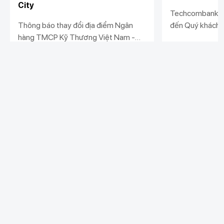
City
Techcombank tr
Thông báo thay đổi địa điểm Ngân
đến Quý khách 
hàng TMCP Kỹ Thương Việt Nam -
nhật Thông báo 
Chi nhánh Đông Đô - Phòng giao dịch
dữ liệu (“Thông
Xem chi tiết
Xem chi tiết
Smart City
vệ dữ liệu cá n
Nghị định số 
Chính phủ ban h
Khách hàng cá nhân
Khách hàng doanh
Liên kết khác
nghiệp
Chi tiêu
Quản trị hàng ngày
Tiết kiệm
Vay
Vay
Kết nối với Techcombank nhiều hơn tại đây
Thương mại
Đầu tư
Nguồn vốn
Bảo hiểm
Bảo hiểm
Ngân hàng trực tuyến
Bản quyền © 2026 thuộc về Ngân hàng Thương mại cổ phần Kỹ
Thông tin mới
Thông tin mới