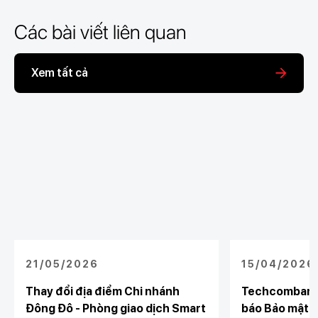
Các bài viết liên quan
Xem tất cả
21/05/2026
15/04/2026
Thay đổi địa điểm Chi nhánh
Techcombank 
Đông Đô - Phòng giao dịch Smart
báo Bảo mật và