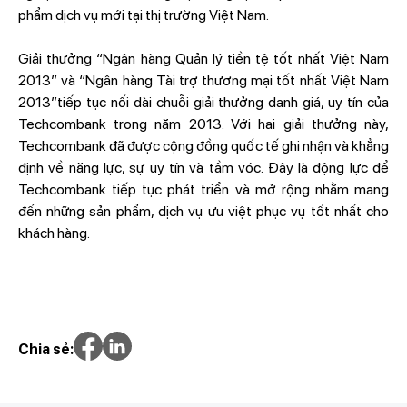
phẩm dịch vụ mới tại thị trường Việt Nam.
Giải thưởng “Ngân hàng Quản lý tiền tệ tốt nhất Việt Nam
2013” và “Ngân hàng Tài trợ thương mại tốt nhất Việt Nam
2013”tiếp tục nối dài chuỗi giải thưởng danh giá, uy tín của
Techcombank trong năm 2013. Với hai giải thưởng này,
Techcombank đã được cộng đồng quốc tế ghi nhận và khẳng
định về năng lực, sự uy tín và tầm vóc. Đây là động lực để
Techcombank tiếp tục phát triển và mở rộng nhằm mang
đến những sản phẩm, dịch vụ ưu việt phục vụ tốt nhất cho
khách hàng.
Chia sẻ: