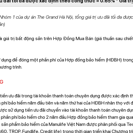
ưu đãi tối đa được xác định theo công thức = 0.65% * Giá tr
Nhóm 1 của dự án The Grand Hà Nội, tổng giá trị ưu đãi tối đa đượ
ản)
: là giá trị bất động sản trên Hợp Đồng Mua Bán (giá thuần sau chi
sử dụng để đóng một phần phí của Hợp đồng bảo hiểm (HĐBH) trong
hương trình.
NG
tiền ưu đãi trong tài khoản thanh toán chuyên dụng được xác định t
phí bảo hiểm năm đầu tiên và năm thứ hai của HĐBH nhân thọ với đị
ợc sử dụng tiền ưu đãi chuyển vào tài khoản thanh toán chuyên dụ
 phần phí bảo hiểm cho 2 năm đầu Hợp đồng bảo hiểm tham gia qua
 sản phẩm bảo hiểm của Manulife Việt Nam được phân phối qua Te
, TROP, Fundlife, Credit life) trong thời gian triển khai Chương trì