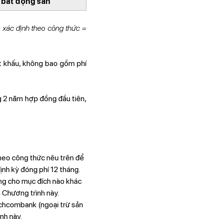
ị bất động sản
c xác định theo công thức =
ết khấu, không bao gồm phí
 2 năm hợp đồng đầu tiên,
heo công thức nêu trên để
nh kỳ đóng phí 12 tháng.
ng cho mục đích nào khác
 Chương trình này.
chcombank (ngoại trừ sản
nh này.