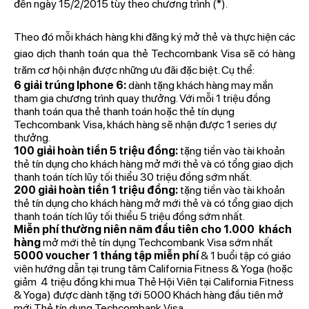
đến ngày 15/2/2015 tùy theo chương trình (*).
Theo đó mỗi khách hàng khi đăng ký mở thẻ và thực hiện các
giao dịch thanh toán qua thẻ Techcombank Visa sẽ có hàng
trăm cơ hội nhận được những ưu đãi đặc biệt. Cụ thể:
6 giải trúng Iphone 6:
dành tặng khách hàng may mắn
tham gia chương trình quay thưởng. Với mỗi 1 triệu đồng
thanh toán qua thẻ thanh toán hoặc thẻ tín dụng
Techcombank Visa, khách hàng sẽ nhận được 1 series dự
thưởng.
100 giải hoàn tiền 5 triệu đồng:
tặng tiền vào tài khoản
thẻ tín dụng cho khách hàng mở mới thẻ và có tổng giao dịch
thanh toán tích lũy tối thiểu 30 triệu đồng sớm nhất.
200 giải hoàn tiền 1 triệu đồng:
tặng tiền vào tài khoản
thẻ tín dụng cho khách hàng mở mới thẻ và có tổng giao dịch
thanh toán tích lũy tối thiểu 5 triệu đồng sớm nhất.
Miễn phí thường niên năm đầu tiên cho 1.000 khách
hàng
mở mới thẻ tín dụng Techcombank Visa sớm nhất
5000 voucher 1 tháng tập miễn phí
& 1 buổi tập có giáo
viên hướng dẫn tại trung tâm California Fitness & Yoga (hoặc
giảm 4 triệu đồng khi mua Thẻ Hội Viên tại California Fitness
& Yoga) được dành tặng tới 5000 Khách hàng đầu tiên mở
mới Thẻ tín dụng Techcombank Visa