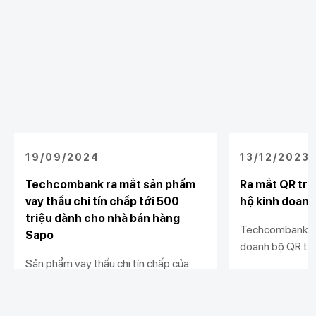
19/09/2024
13/12/2023
Techcombank ra mắt sản phẩm
Ra mắt QR trư
vay thấu chi tín chấp tới 500
hộ kinh doanh
triệu dành cho nhà bán hàng
Techcombank tặ
Sapo
doanh bộ QR trư
Sản phẩm vay thấu chi tín chấp của
ký giải pháp nhậ
Techcombank mang tới cơ hội tiếp
hành cửa hàng. 
cận vốn linh hoạt, nhanh chóng với hạn
hành kinh doanh
Xem chi tiết
Xem chi tiết
mức vượt trội và lãi suất hấp dẫn cho
minh, và hiệu qu