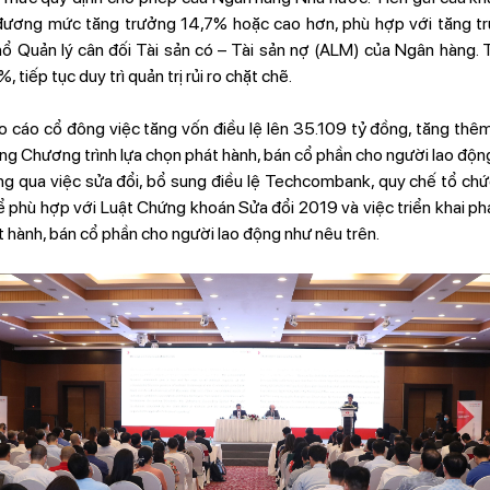
ương mức tăng trưởng 14,7% hoặc cao hơn, phù hợp với tăng tr
ổ Quản lý cân đối Tài sản có – Tài sản nợ (ALM) của Ngân hàng
 tiếp tục duy trì quản trị rủi ro chặt chẽ.
cáo cổ đông việc tăng vốn điều lệ lên 35.109 tỷ đồng, tăng thêm
ong Chương trình lựa chọn phát hành, bán cổ phần cho người lao độn
g qua việc sửa đổi, bổ sung điều lệ Techcombank, quy chế tổ c
 phù hợp với Luật Chứng khoán Sửa đổi 2019 và việc triển khai ph
 hành, bán cổ phần cho người lao động như nêu trên.