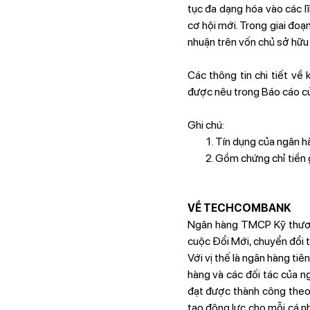
tục đa dạng hóa vào các l
cơ hội mới. Trong giai đo
nhuận trên vốn chủ sở hữu
Các thông tin chi tiết v
được nêu trong Báo cáo củ
Ghi chú:
Tín dụng của ngân 
Gồm chứng chỉ tiền 
VỀ TECHCOMBANK
Ngân hàng TMCP Kỹ thươn
cuộc Đổi Mới, chuyển đổi t
Với vị thế là ngân hàng tiê
hàng và các đối tác của 
đạt được thành công theo 
tạo động lực cho mỗi cá nh