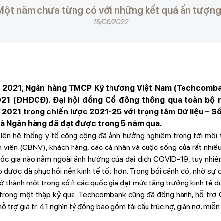
Một năm chưa từng có với những kết quả ấn tượn
15/06/2022
 2021, Ngân hàng TMCP Kỹ thương Việt Nam (Techcomban
1 (ĐHĐCĐ). Đại hội đồng Cổ đông thông qua toàn bộ 
021 trong chiến lược 2021-25 với trọng tâm Dữ liệu – Số h
mà Ngân hàng đã đạt được trong 5 năm qua.
ó lên hệ thống y tế công cộng đã ảnh hưởng nghiêm trọng tới môi
 viên (CBNV), khách hàng, các cá nhân và cuộc sống của rất nhiề
c gia nào nằm ngoài ảnh hưởng của đại dịch COVID-19, tuy nhiê
 được đà phục hồi nền kinh tế tốt hơn. Trong bối cảnh đó, nhờ sự 
rở thành một trong số ít các quốc gia đạt mức tăng trưởng kinh tế
 trong một thập kỷ qua. Techcombank cũng đã đồng hành, hỗ tr
ỗ trợ giá trị 41 nghìn tỷ đồng bao gồm tái cấu trúc nợ, giãn nợ, miễn 