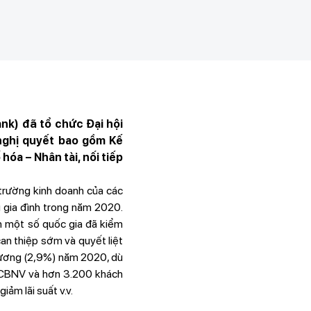
g
k) đã tổ chức Đại hội
nghị quyết bao gồm Kế
óa – Nhân tài, nối tiếp
 trường kinh doanh của các
u gia đình trong năm 2020.
n một số quốc gia đã kiểm
can thiệp sớm và quyết liệt
 dương (2,9%) năm 2020, dù
ợ CBNV và hơn 3.200 khách
giảm lãi suất v.v.