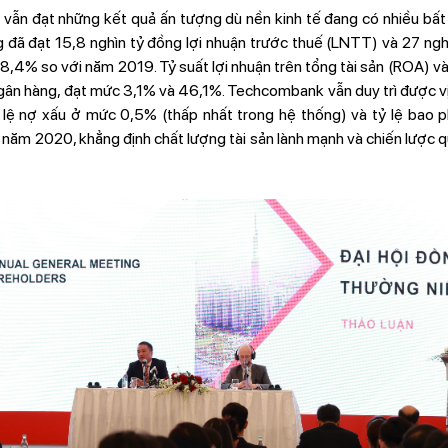
n đạt những kết quả ấn tượng dù nền kinh tế đang có nhiều bất 
đã đạt 15,8 nghìn tỷ đồng lợi nhuận trước thuế (LNTT) và 27 ngh
8,4% so với năm 2019. Tỷ suất lợi nhuận trên tổng tài sản (ROA) và 
n hàng, đạt mức 3,1% và 46,1%. Techcombank vẫn duy trì được vị 
 lệ nợ xấu ở mức 0,5% (thấp nhất trong hệ thống) và tỷ lệ bao ph
năm 2020, khẳng định chất lượng tài sản lành mạnh và chiến lược quả