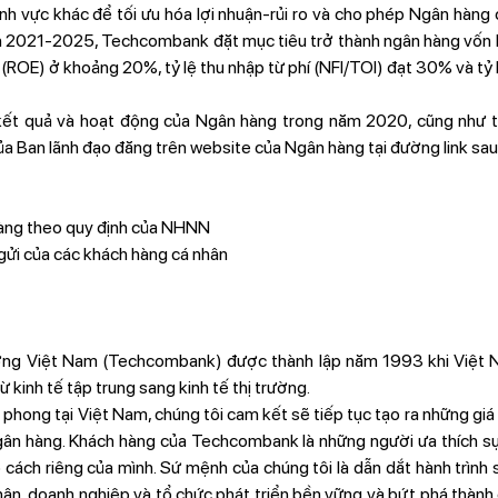
ĩnh vực khác để tối ưu hóa lợi nhuận-rủi ro và cho phép Ngân hàng
ạn 2021-2025, Techcombank đặt mục tiêu trở thành ngân hàng vốn hó
 (ROE) ở khoảng 20%, tỷ lệ thu nhập từ phí (NFI/TOI) đạt 30% và t
ề kết quả và hoạt động của Ngân hàng trong năm 2020, cũng như
a Ban lãnh đạo đăng trên website của Ngân hàng tại đường link sau:
hàng theo quy định của NHNN
gửi của các khách hàng cá nhân
g Việt Nam (Techcombank) được thành lập năm 1993 khi Việt N
ừ kinh tế tập trung sang kinh tế thị trường.
n phong tại Việt Nam, chúng tôi cam kết sẽ tiếp tục tạo ra những giá
ngân hàng. Khách hàng của Techcombank là những người ưa thích 
cách riêng của mình. Sứ mệnh của chúng tôi là dẫn dắt hành trình s
ân, doanh nghiệp và tổ chức phát triển bền vững và bứt phá thành 