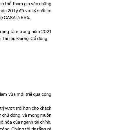
 có thể tham gia vào những
a 20 tỷ đô với tỷ suất lợi
ỷ lệ CASA là 55%.
 trọng tâm trong năm 2021
 Tài liệu Đại hội Cổ đông
am vừa mới trải qua công
 trị vượt trội hơn cho khách
sự chủ động, và mong muốn
ố hóa của ngành tài chính,
công. Chúng tôi tin rằng xã