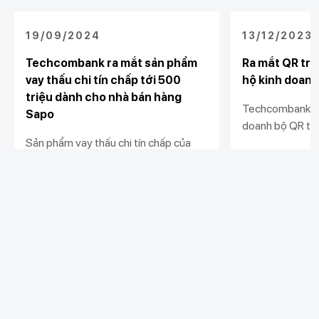
19/09/2024
13/12/2023
Techcombank ra mắt sản phẩm
Ra mắt QR trư
vay thấu chi tín chấp tới 500
hộ kinh doanh
triệu dành cho nhà bán hàng
Techcombank tặ
Sapo
doanh bộ QR trư
Sản phẩm vay thấu chi tín chấp của
ký giải pháp nhậ
Techcombank mang tới cơ hội tiếp
hành cửa hàng. 
cận vốn linh hoạt, nhanh chóng với hạn
hành kinh doanh
Xem chi tiết
Xem chi tiết
mức vượt trội và lãi suất hấp dẫn cho
minh, và hiệu qu
các nhà bán hàng.
Khách hàng cá nhân
Khách hàng doanh
Liên kết khác
nghiệp
Chi tiêu
Quản trị hàng ngày
Tiết kiệm