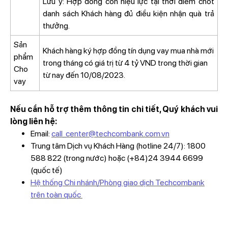
Lưu ý: Hợp đồng còn hiệu lực tại thời điểm chốt
danh sách Khách hàng đủ điều kiện nhận quà trả
thưởng.
Sản
Khách hàng ký hợp đồng tín dụng vay mua nhà mới
phẩm
trong tháng có giá trị từ 4 tỷ VND trong thời gian
Cho
từ nay đến 10/08/2023.
vay
Nếu cần hỗ trợ thêm thông tin chi tiết, Quý khách vui
lòng liên hệ:
Email:
call_center@techcombank.com.vn
Trung tâm Dịch vụ Khách Hàng (hotline 24/7): 1800
588 822 (trong nước) hoặc (+84)24 3944 6699
(quốc tế)
Hệ thống Chi nhánh/Phòng giao dịch Techcombank
trên toàn quốc