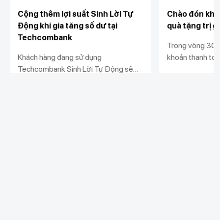
Cộng thêm lợi suất Sinh Lời Tự
Chào đón khá
Động khi gia tăng số dư tại
quà tặng trị 
Techcombank
Trong vòng 30 n
Khách hàng đang sử dụng
khoản thanh to
Techcombank Sinh Lời Tự Động sẽ
tặng điểm U-poi
được hưởng mức lợi suất tới
voucher tiêu dù
Xem chi tiết
Xem chi tiết
6.5%/năm so với biểu lợi suất hiện
phá tiện ích tr
hành khi đáp ứng điều kiện gia tăng và
duy trì số dư theo quy định.
Khách hàng cá nhân
Khách hàng doanh
Liên kết khác
nghiệp
Chi tiêu
Quản trị hàng ngày
Tiết kiệm
Vay
Vay
Kết nối với Techcombank nhiều hơn tại đây
Thương mại
Đầu tư
Nguồn vốn
Bảo hiểm