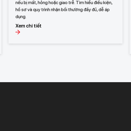
nếu bị mất, hỏng hoặc giao trễ. Tìm hiểu điều kiện,
hồ sơ và quy trình nhận bồi thường đầy đủ, dễ áp
dụng.
Xem chi tiết
Khách hàng ưu tiên
Nhà đầu tư
Dịch vụ khách hàng ưu tiên
Thông tin tài chính