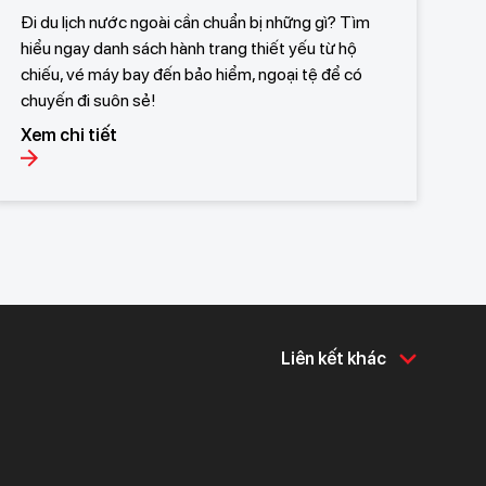
Đi du lịch nước ngoài cần chuẩn bị những gì? Tìm
hiểu ngay danh sách hành trang thiết yếu từ hộ
chiếu, vé máy bay đến bảo hiểm, ngoại tệ để có
chuyến đi suôn sẻ!
Xem chi tiết
Liên kết khác
Về chúng tôi
Hỗ trợ & tiện ích
Về Techcombank
Khám phá và chia sẻ