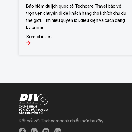
Bảo hiểm du lịch quốc tế Techcare Travel bảo vệ
trọn vẹn chuyến đi để khách hàng thoả thích chu du
thế giới. Tìm hiểu quyền lợi, điều kiện và cách đăng
ký online.
Xem chi tiết
Kết nối với Techcombank nhiều hơn tại đây
Khách hàng cá nhân
Khách hàng doanh
nghiệp
Chi tiêu