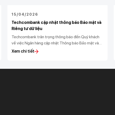
15/04/2026
Techcombank cập nhật thông báo Bảo mật và
Riêng tư dữ liệu
Techcombank trân trọng thông báo đến Quý khách
về việc Ngân hàng cập nhật Thông báo Bảo mật và
Riêng tư dữ liệu (“Thông báo”) theo Luật bảo vệ dữ
Xem chi tiết
liệu cá nhân 91/2025/QH15 và Nghị định số
356/2025/NĐ-CP do Chính phủ ban hành.
Khách hàng ưu tiên
Nhà đầu tư
Dịch vụ khách hàng ưu tiên
Thông tin tài chính