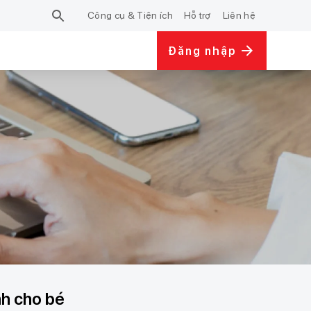
Công cụ & Tiện ích
Hỗ trợ
Liên hệ
Đăng nhập
nh cho bé