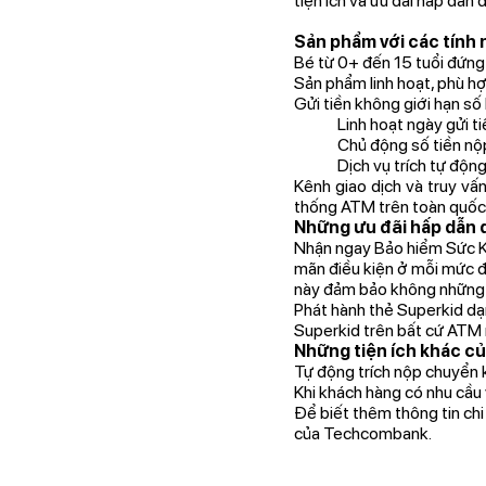
tiện ích và ưu đãi hấp dẫn
Sản phẩm với các tính 
Bé từ 0+ đến 15 tuổi đứng 
Sản phẩm linh hoạt, phù hợ
Gửi tiền không giới hạn số 
Linh hoạt ngày gửi ti
Chủ động số tiền nộ
Dịch vụ trích tự độn
Kênh giao dịch và truy vấn
thống ATM trên toàn quốc
Những ưu đãi hấp dẫn 
Nhận ngay Bảo hiểm Sức Khỏ
mãn điều kiện ở mỗi mức độ
này đảm bảo không những v
Phát hành thẻ Superkid dạn
Superkid trên bất cứ ATM 
Những tiện ích khác c
Tự động trích nộp chuyển 
Khi khách hàng có nhu cầu v
Để biết thêm thông tin chi
của Techcombank.