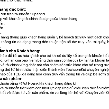
 dành cho Khách hàng.
năng đặc biệt:
tên trên tài khoản Superkid.
p với khả năng tài chính đa dạng của khách hàng.
lần:
ền.
p.
g hàng tháng giúp khách hàng quản lý kế hoạch tích lũy một cách kho
 thông tin đa dạng mang đến thuận tiện tối đa: truy vấn tại quầy, 
.
dành cho Khách hàng:
e để tối ưu hóa lợi ích cho bé khi số dư lũy kế trong tài khoản ti
. Kỳ hạn của bảo hiểm bằng thời gian còn lại của kỳ hạn tài khoản ti
ề tài chính vững chắc mà còn chăm sóc sức khỏe cho bé trong tươn
g thẻ từ, hình thức nhận diện thành viên TechcomKid chuyên nghiệp
nào của TCB, đa dạng hóa kênh truy vấn thông tin và giúp bé sớm ti
ủa sản phẩm
:
khoản bằng F@st I-bank khi khách hàng đăng kí.
à tài khoản tiết kiệm còn hiệu lực đáp ứng đủ điều kiện thì bảo hiểm
 tiết và được tư vấn sản phẩm, xin vui lòng liên hệ với Chuyên viên