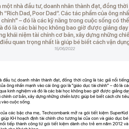
 một nhà đầu tư, doanh nhân thành đạt, đồng thời 
h “Rich Dad, Poor Dad”. Các tác phẩm của ông nh
ài chính" – đó là các kỹ năng trong cuộc sống có th
à đó là các bài học không bao giờ được giảng dạy
 khái niệm tài chính cơ bản, xây dựng những chiế
 điều quan trọng nhất là giúp bé biết cách vận dụ
15/06/2022
à đầu tư, doanh nhân thành đạt, đồng thời cũng là tác giả nổi tiến
ủa ông nhấn mạnh vào cái ông gọi là "giáo dục tài chính" – đó là c
qua kinh nghiệm và đó là các bài học không bao giờ được giảng d
 chính cơ bản, xây dựng những chiến lược giúp bé biết cách chi tiêu
g vào cuộc sống.
 của các bậc cha mẹ, Techcombank mở ra gói tiết kiệm SuperKid 
 giúp KH hoạch định tài chính cho tương lai của con và giáo dục b
ối tiếp thành công từ gói tiết kiệm dành cho trẻ em năm 2012 và