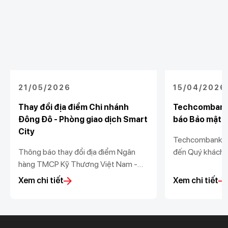
21/05/2026
15/04/2026
Thay đổi địa điểm Chi nhánh
Techcombank 
Đông Đô - Phòng giao dịch Smart
báo Bảo mật và
City
Techcombank tr
Thông báo thay đổi địa điểm Ngân
đến Quý khách 
hàng TMCP Kỹ Thương Việt Nam -
nhật Thông báo 
Chi nhánh Đông Đô - Phòng giao dịch
dữ liệu (“Thông
Xem chi tiết
Xem chi tiết
Smart City
vệ dữ liệu cá n
Nghị định số 
Chính phủ ban h