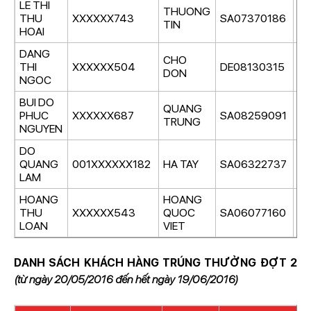
LE THI
THUONG
THU
XXXXXX743
SA07370186
Giả
TIN
HOAI
DANG
CHO
THI
XXXXXX504
DE08130315
Giả
DON
NGOC
BUI DO
QUANG
PHUC
XXXXXX687
SA08259091
Giả
TRUNG
NGUYEN
DO
QUANG
001XXXXXX182
HA TAY
SA06322737
Gi
LAM
HOANG
HOANG
THU
XXXXXX543
QUOC
SA06077160
Gi
LOAN
VIET
DANH SÁCH KHÁCH HÀNG TRÚNG THƯỞNG ĐỢT 2
(từ ngày 20/05/2016 đến hết ngày 19/06/2016)