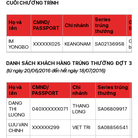
CUỐI CHƯƠNG TRÌNH
Series
Họ và
CMND/
Giải
Chi nhánh
trúng
tên
PASSPORT
thư
thưởng
IM
Giải
XXXXXX025
KEANGNAM
SA02136958
YONGBO
biệt
DANH SÁCH KHÁCH HÀNG TRÚNG THƯỞNG ĐỢT 3
(từ ngày 20/06/2016 đến hết ngày 18/07/2016)
Họ và
CMND/
Chi
Series trúng
Gi
tên
PASSPORT
nhánh
thưởng
t
DANG
THANG
THI
040XXXXXX071
SA06809917
Giả
LONG
LUONG
LUU VAN
XXXXXX299
VIET TRI
SA08856541
Giả
CHINH