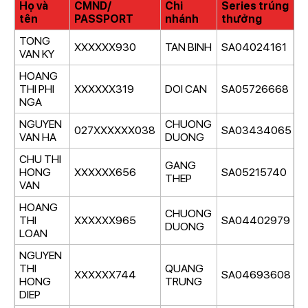
Họ và
CMND/
Chi
Series trúng
G
tên
PASSPORT
nhánh
thưởng
TONG
XXXXXX930
TAN BINH
SA04024161
G
VAN KY
HOANG
THI PHI
XXXXXX319
DOI CAN
SA05726668
G
NGA
NGUYEN
CHUONG
027XXXXXX038
SA03434065
G
VAN HA
DUONG
CHU THI
GANG
HONG
XXXXXX656
SA05215740
G
THEP
VAN
HOANG
CHUONG
THI
XXXXXX965
SA04402979
G
DUONG
LOAN
NGUYEN
THI
QUANG
XXXXXX744
SA04693608
G
HONG
TRUNG
DIEP