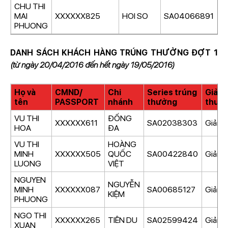
CHU THI
MAI
XXXXXX825
HOI SO
SA04066891
G
PHUONG
DANH SÁCH KHÁCH HÀNG TRÚNG THƯỞNG ĐỢT 1
(từ ngày 20/04/2016 đến hết ngày 19/05/2016)
Họ và
CMND/
Chi
Series trúng
Giải
tên
PASSPORT
nhánh
thưởng
thưở
VU THI
ĐỐNG
XXXXXX611
SA02038303
Giải nh
HOA
ĐA
VU THI
HOÀNG
MINH
XXXXXX505
QUỐC
SA00422840
Giải nh
LUONG
VIỆT
NGUYEN
NGUYỄN
MINH
XXXXXX087
SA00685127
Giải nh
KIỆM
PHUONG
NGO THI
XXXXXX265
TIÊN DU
SA02599424
Giải nh
XUAN