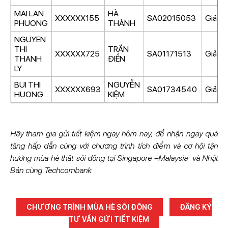
MAI LAN
HÀ
XXXXXX155
SA02015053
Giải nh
PHUONG
THÀNH
NGUYEN
THI
TRẦN
XXXXXX725
SA01171513
Giải n
THANH
ĐIỀN
LY
BUI THI
NGUYỄN
XXXXXX693
SA01734540
Giải n
HUONG
KIỆM
Hãy tham gia gửi tiết kiệm ngay hôm nay, để nhận ngay quà
tặng hấp dẫn cùng với chương trình tích điểm và cơ hội tận
hưởng mùa hè thât sôi động tại Singapore –Malaysia và Nhật
Bản cùng Techcombank.
CHƯƠNG TRÌNH MÙA HÈ SÔI ĐỘNG
ĐĂNG KÝ
TƯ VẤN GỬI TIẾT KIỆM