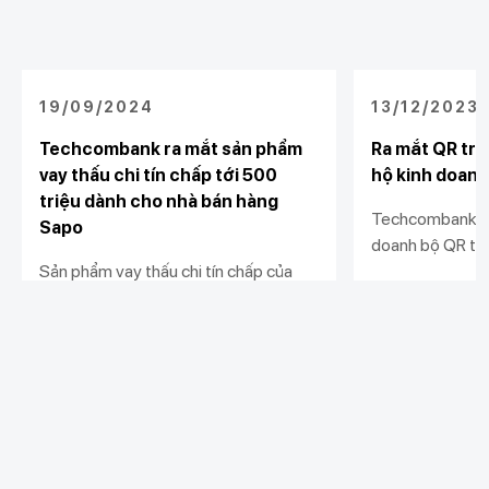
19/09/2024
13/12/2023
Techcombank ra mắt sản phẩm
Ra mắt QR trư
vay thấu chi tín chấp tới 500
hộ kinh doanh
triệu dành cho nhà bán hàng
Techcombank tặ
Sapo
doanh bộ QR trư
Sản phẩm vay thấu chi tín chấp của
ký giải pháp nhậ
Techcombank mang tới cơ hội tiếp
hành cửa hàng. 
cận vốn linh hoạt, nhanh chóng với hạn
hành kinh doanh
Xem chi tiết
Xem chi tiết
mức vượt trội và lãi suất hấp dẫn cho
minh, và hiệu qu
các nhà bán hàng.
Khách hàng cá nhân
Khách hàng doanh
Liên kết khác
nghiệp