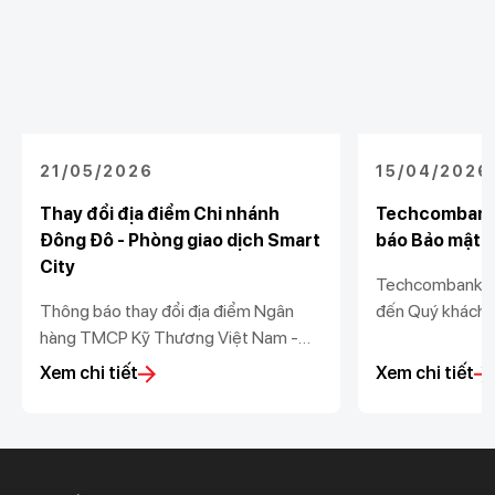
21/05/2026
15/04/2026
Thay đổi địa điểm Chi nhánh
Techcombank 
Đông Đô - Phòng giao dịch Smart
báo Bảo mật và
City
Techcombank tr
Thông báo thay đổi địa điểm Ngân
đến Quý khách 
hàng TMCP Kỹ Thương Việt Nam -
nhật Thông báo 
Chi nhánh Đông Đô - Phòng giao dịch
dữ liệu (“Thông
Xem chi tiết
Xem chi tiết
Smart City
vệ dữ liệu cá n
Nghị định số 
Chính phủ ban h