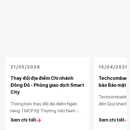
21/05/2026
15/04/2026
Thay đổi địa điểm Chi nhánh
Techcombank 
Đông Đô - Phòng giao dịch Smart
báo Bảo mật và
City
Techcombank tr
Thông báo thay đổi địa điểm Ngân
đến Quý khách 
hàng TMCP Kỹ Thương Việt Nam -
nhật Thông báo 
Chi nhánh Đông Đô - Phòng giao dịch
dữ liệu (“Thông
Xem chi tiết
Xem chi tiết
Smart City
vệ dữ liệu cá n