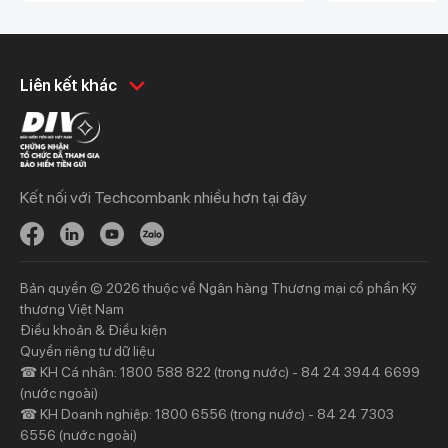
Nghị định số 
Chính phủ ban h
Khách hàng cá nhân
Khách hàng doanh
Liên kết khác
nghiệp
Chi tiêu
Quản trị hàng ngày
Tiết kiệm
Vay
Vay
Kết nối với Techcombank nhiều hơn tại đây
Thương mại
Đầu tư
Nguồn vốn
Bảo hiểm
Bảo hiểm
Ngân hàng trực tuyến
Bản quyền © 2026 thuộc về Ngân hàng Thương mại cổ phần Kỹ
Thông tin mới
Thông tin mới
thương Việt Nam
Điều khoản & Điều kiện
Khách hàng ưu tiên
Nhà đầu tư
Quyền riêng tư dữ liệu
☎ KH Cá nhân: 1800 588 822 (trong nước) - 84 24 3944 6699
Dịch vụ khách hàng ưu tiên
Thông tin tài chính
(nước ngoài)
Đặc quyền vượt trội
Đại hội đồng cổ đông
☎ KH Doanh nghiệp: 1800 6556 (trong nước) - 84 24 7303
6556 (nước ngoài)
Sự kiện khác