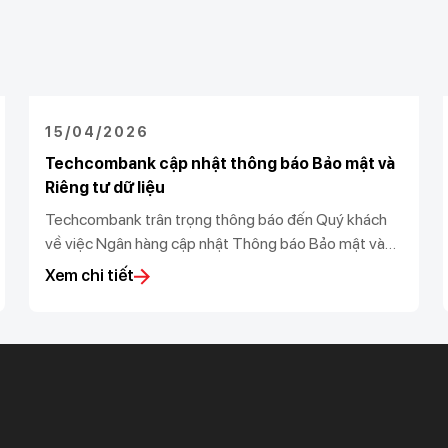
15/04/2026
Techcombank cập nhật thông báo Bảo mật và
Riêng tư dữ liệu
Techcombank trân trọng thông báo đến Quý khách
về việc Ngân hàng cập nhật Thông báo Bảo mật và
Riêng tư dữ liệu (“Thông báo”) theo Luật bảo vệ dữ
Xem chi tiết
liệu cá nhân 91/2025/QH15 và Nghị định số
356/2025/NĐ-CP do Chính phủ ban hành.