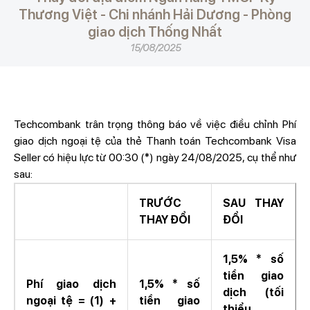
Thương Việt - Chi nhánh Hải Dương - Phòng
giao dịch Thống Nhất
15/08/2025
Techcombank trân trọng thông báo về việc điều chỉnh Phí
giao dịch ngoại tệ của thẻ Thanh toán Techcombank Visa
Seller có hiệu lực từ 00:30 (*) ngày 24/08/2025, cụ thể như
sau:
TRƯỚC
SAU THAY
THAY ĐỔI
ĐỔI
1,5% * số
tiền giao
Phí giao dịch
1,5% * số
dịch (tối
ngoại tệ = (1) +
tiền giao
thiểu