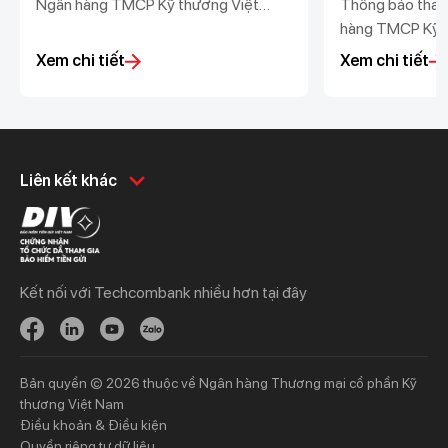
Ngân hàng TMCP Kỹ thương Việt
Thông báo thay 
Nam Chi nhánh Tân Bình - Phòng giao
hàng TMCP Kỹ 
dịch Phan Văn Hớn
Chi nhánh Đông 
Xem chi tiết
Xem chi tiết
Smart City
Khách hàng cá nhân
Khách hàng doanh
Liên kết khác
nghiệp
Chi tiêu
Quản trị hàng ngày
Tiết kiệm
Vay
Vay
Kết nối với Techcombank nhiều hơn tại đây
Thương mại
Đầu tư
Nguồn vốn
Bảo hiểm
Bảo hiểm
Ngân hàng trực tuyến
Bản quyền © 2026 thuộc về Ngân hàng Thương mại cổ phần Kỹ
Thông tin mới
Thông tin mới
thương Việt Nam
Điều khoản & Điều kiện
Khách hàng ưu tiên
Nhà đầu tư
Quyền riêng tư dữ liệu