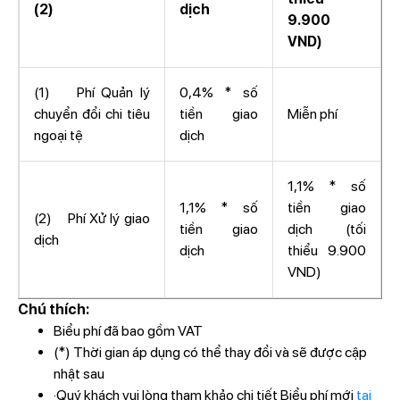
(2)
dịch
9.900
VND)
(1) Phí Quản lý
0,4% * số
chuyển đổi chi tiêu
tiền giao
Miễn phí
ngoại tệ
dịch
1,1% * số
1,1% * số
tiền giao
(2) Phí Xử lý giao
tiền giao
dịch (tối
dịch
dịch
thiểu 9.900
VND)
Chú thích:
Biểu phí đã bao gồm VAT
(*) Thời gian áp dụng có thể thay đổi và sẽ được cập
nhật sau
·Quý khách vui lòng tham khảo chi tiết Biểu phí mới
tại