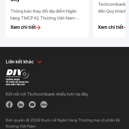
Techcombank tr
Thông báo thay đổi địa điểm Ngân
đến Quý khách 
hàng TMCP Kỹ Thương Việt Nam -
nhật Thông báo 
Chi nhánh Đông Đô - Phòng giao dịch
dữ liệu (“Thông
Xem chi tiết
Xem chi tiết
Smart City
vệ dữ liệu cá n
Nghị định số 
Chính phủ ban h
Khách hàng cá nhân
Khách hàng doanh
Liên kết khác
nghiệp
Chi tiêu
Quản trị hàng ngày
Tiết kiệm
Vay
Vay
Kết nối với Techcombank nhiều hơn tại đây
Thương mại
Đầu tư
Nguồn vốn
Bảo hiểm
Bảo hiểm
Ngân hàng trực tuyến
Bản quyền © 2026 thuộc về Ngân hàng Thương mại cổ phần Kỹ
Thông tin mới
Thông tin mới
thương Việt Nam