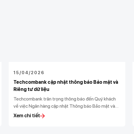
15/04/2026
Techcombank cập nhật thông báo Bảo mật và
Riêng tư dữ liệu
Techcombank trân trọng thông báo đến Quý khách
về việc Ngân hàng cập nhật Thông báo Bảo mật và
Riêng tư dữ liệu (“Thông báo”) theo Luật bảo vệ dữ
Xem chi tiết
liệu cá nhân 91/2025/QH15 và Nghị định số
356/2025/NĐ-CP do Chính phủ ban hành.