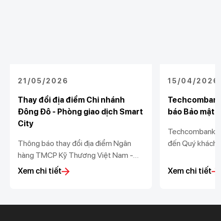
21/05/2026
15/04/2026
Thay đổi địa điểm Chi nhánh
Techcombank 
Đông Đô - Phòng giao dịch Smart
báo Bảo mật và
City
Techcombank tr
Thông báo thay đổi địa điểm Ngân
đến Quý khách 
hàng TMCP Kỹ Thương Việt Nam -
nhật Thông báo 
Chi nhánh Đông Đô - Phòng giao dịch
dữ liệu (“Thông
Xem chi tiết
Xem chi tiết
Smart City
vệ dữ liệu cá n
Nghị định số 
Chính phủ ban h