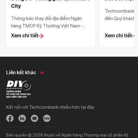
City
Techcombank tr
Thông báo thay đổi địa điểm Ngân
đến Quý khách 
hàng TMCP Kỹ Thương Việt Nam -
nhật Thông báo 
Chi nhánh Đông Đô - Phòng giao dịch
dữ liệu (“Thông
Xem chi tiết
Xem chi tiết
Smart City
vệ dữ liệu cá n
Nghị định số 
Chính phủ ban h
Khách hàng cá nhân
Khách hàng doanh
Liên kết khác
nghiệp
Chi tiêu
Quản trị hàng ngày
Tiết kiệm
Vay
Vay
Kết nối với Techcombank nhiều hơn tại đây
Thương mại
Đầu tư
Nguồn vốn
Bảo hiểm
Bảo hiểm
Ngân hàng trực tuyến
Bản quyền © 2026 thuộc về Ngân hàng Thương mại cổ phần Kỹ
Thông tin mới