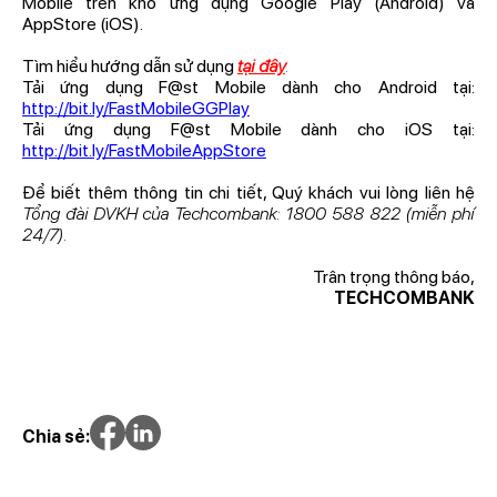
Mobile trên kho ứng dụng Google Play (Android) và
AppStore (iOS).
Tìm hiểu hướng dẫn sử dụng
tại đây
.
Tải ứng dụng F@st Mobile dành cho Android tại:
http://bit.ly/FastMobileGGPlay
Tải ứng dụng F@st Mobile dành cho iOS tại:
http://bit.ly/FastMobileAppStore
Để biết thêm thông tin chi tiết, Quý khách vui lòng liên hệ
Tổng đài DVKH của Techcombank: 1800 588 822 (miễn phí
24/7).
Trân trọng thông báo,
TECHCOMBANK
Chia sẻ: