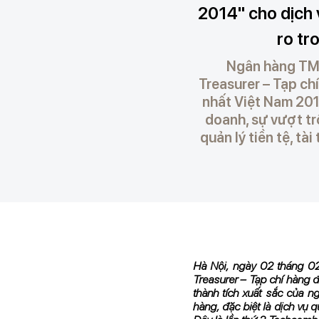
2014" cho dịch v
ro tr
Ngân hàng TMC
Treasurer – Tạp ch
nhất Việt Nam 201
doanh, sự vượt tr
quản lý tiền tệ, tà
Hà Nội, ngày 02 tháng 0
Treasurer
– Tạp chí hàng 
thành tích xuất sắc của n
hàng, đặc biệt là dịch vụ qu