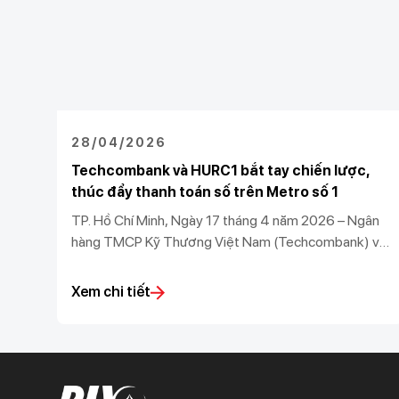
28/04/2026
Techcombank và HURC1 bắt tay chiến lược,
thúc đẩy thanh toán số trên Metro số 1
TP. Hồ Chí Minh, Ngày 17 tháng 4 năm 2026 – Ngân
hàng TMCP Kỹ Thương Việt Nam (Techcombank) và
Công ty TNHH MTV Đường sắt đô thị số 1 (HURC1)
chính thức ký kết thỏa thuận hợp tác chiến lược, mở
Xem chi tiết
ra bước tiến mới trong việc đưa tài chính số vào giao
thông công cộng, góp phần kiến tạo hệ sinh thái đô
thị thông minh, hiện đại và bền vững tại TP.HCM.