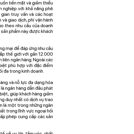
guồn tiền mặt và giảm thiểu
nh nghiệp với khả năng phê
gian truy vấn và các hoạt
 và giao dịch, phí vận hành
cáo theo nhu cầu của doanh
ác sản phẩm này được khách
ng mại để đáp ứng nhu cầu
ắp thế giới với gần 12.000
ch liên ngân hàng. Ngoài các
biệt phù hợp với đặc điểm
ối đa trong kinh doanh.
hàng và nỗ lực đa dạng hóa
 là ngân hàng dẫn đầu phát
 biệt, giúp khách hàng giảm
ng duy nhất có dịch vụ trao
n là một trong những ngân
t trong lĩnh vực ngoại hối
 cấp phép cung cấp các sản
ế về uy tín, tầm vóc, chất