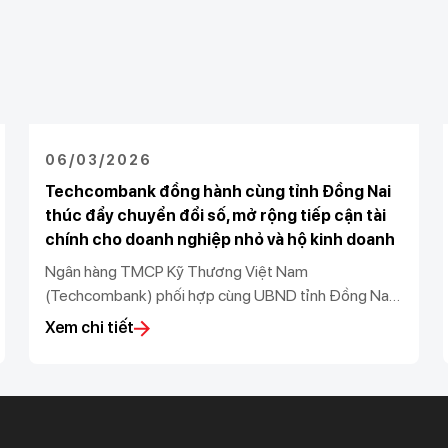
06/03/2026
Techcombank đồng hành cùng tỉnh Đồng Nai
thúc đẩy chuyển đổi số, mở rộng tiếp cận tài
chính cho doanh nghiệp nhỏ và hộ kinh doanh
Ngân hàng TMCP Kỹ Thương Việt Nam
(Techcombank) phối hợp cùng UBND tỉnh Đồng Nai,
Sở KH&CN tỉnh Đồng Nai, Sở Tài Chính tỉnh Đồng
Xem chi tiết
Nai, Thuế Đồng Nai, Ngân hàng Nhà nước chi nhánh
khu vực 2, UBND phường Bình Phước và UBND
phường Đồng Xoài tổ chức “Hội nghị thúc đẩy chuyển
đổi số và tiếp cận tài chính cho doanh nghiệp và hộ
kinh doanh tại Phường Bình Phước & Phường Đồng