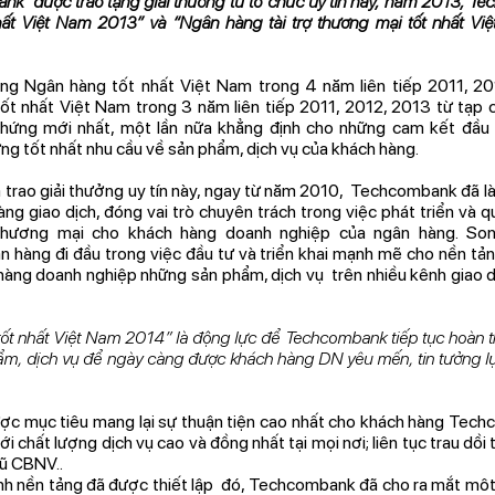
ank được trao tặng giải thưởng từ tổ chức uy tín này, năm 2013, T
nhất Việt Nam 2013” và “Ngân hàng tài trợ thương mại tốt nhất V
ởng Ngân hàng tốt nhất Việt Nam trong 4 năm liên tiếp 2011, 20
ốt nhất Việt Nam trong 3 năm liên tiếp 2011, 2012, 2013 từ tạp 
chứng mới nhất, một lần nữa khẳng định cho những cam kết đầu
 tốt nhất nhu cầu về sản phẩm, dịch vụ của khách hàng.
 trao giải thưởng uy tín này, ngay từ năm 2010, Techcombank đã là 
g giao dịch, đóng vai trò chuyên trách trong việc phát triển và q
ợ thương mại cho khách hàng doanh nghiệp của ngân hàng. So
 hàng đi đầu trong việc đầu tư và triển khai mạnh mẽ cho nền tả
àng doanh nghiệp những sản phẩm, dịch vụ trên nhiều kênh giao dị
ốt nhất Việt Nam 2014” là động lực để Techcombank tiếp tục hoàn t
m, dịch vụ để ngày càng được khách hàng DN yêu mến, tin tưởng l
ợc mục tiêu mang lại sự thuận tiện cao nhất cho khách hàng T
ới chất lượng dịch vụ cao và đồng nhất tại mọi nơi; liên tục trau dồi
ũ CBNV..
nh nền tảng đã được thiết lập đó, Techcombank đã cho ra mắt môt 