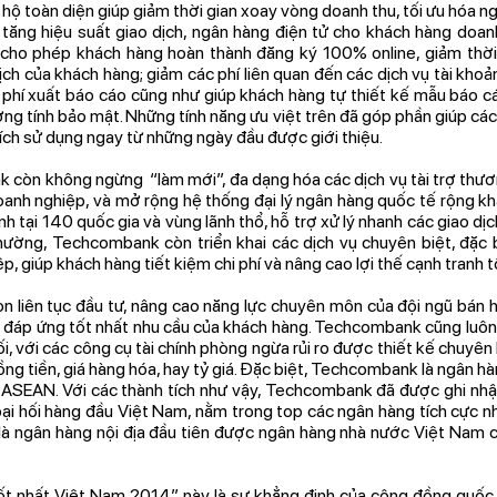
u hộ toàn diện giúp giảm thời gian xoay vòng doanh thu, tối ưu hóa n
 tăng hiệu suất giao dịch, ngân hàng điện tử cho khách hàng doa
cho phép khách hàng hoàn thành đăng ký 100% online, giảm thời 
ịch của khách hàng; giảm các phí liên quan đến các dịch vụ tài khoản
à phí xuất báo cáo cũng như giúp khách hàng tự thiết kế mẫu báo 
ờng tính bảo mật. Những tính năng ưu việt trên đã góp phần giúp c
ích sử dụng ngay từ những ngày đầu được giới thiệu.
 còn không ngừng “làm mới”, đa dạng hóa các dịch vụ tài trợ thươ
anh nghiệp, và mở rộng hệ thống đại lý ngân hàng quốc tế rộng kh
nh tại 140 quốc gia và vùng lãnh thổ, hỗ trợ xử lý nhanh các giao dị
thường, Techcombank còn triển khai các dịch vụ chuyên biệt, đặc 
, giúp khách hàng tiết kiệm chi phí và nâng cao lợi thế cạnh tranh t
 liên tục đầu tư, nâng cao năng lực chuyên môn của đội ngũ bán 
 đáp ứng tốt nhất nhu cầu của khách hàng. Techcombank cũng luôn
hối, với các công cụ tài chính phòng ngừa rủi ro được thiết kế chuyên
đồng tiền, giá hàng hóa, hay tỷ giá. Đặc biệt, Techcombank là ngân hà
c ASEAN. Với các thành tích như vậy, Techcombank đã được ghi nhậ
ại hối hàng đầu Việt Nam, nằm trong top các ngân hàng tích cực nhấ
, là ngân hàng nội địa đầu tiên được ngân hàng nhà nước Việt Nam
t nhất Việt Nam 2014” này là sự khẳng định của cộng đồng quốc t