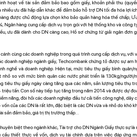
linh hoạt về tài sản đảm bảo bao gồm giấy, khoản phải thu (quyề
hiều ưu đãi hấp dẫn khác để đảm bảo hỗ trợ DN tối đa hóa lợi ích 
hàng được chủ động lựa chọn kho bảo quản hàng hóa thế chấp; Ưu
%; Ngân hàng cung cấp dịch vụ trọn gói với hệ thống kho và công t
iều, ưu đãi dành cho DN càng cao; Hồ sơ chứng từ giải ngân đơn giả
 cánh cùng các doanh nghiệp trong quá trình cung cấp dịch vụ, với 
các doanh nghiệp ngành giấy, Techcombank chứng tỏ được sự am h
nh nghề và doanh nghiệp. Hiện tại, mức tiêu thụ giấy bình quân/n
t nhỏ so với mức bình quân các nước phát triển là 130kg/người/
 tiêu thụ giấy ngày càng tăng qua các năm, sản lượng tiêu thụ 
 triệu tấn. Con số này tiếp tục tăng trong năm 2014 và được dự đo
g tiềm năng, đòi hỏi các doanh nghiệp đầu tư cải tiến công nghệ, dây 
ề vốn của các DN là rất lớn, đặc biệt là các DN vừa và nhỏ do khó k
ài sản đảm bảo, giá trị thị trường thấp…
uyên biệt theo ngành khác, Tài trợ cho DN Ngành Giấy thực sự là m
cầu thiết thực về vốn, dịch vụ tài chính dựa trên việc đáp ứng m