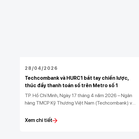
28/04/2026
Techcombank và HURC1 bắt tay chiến lược,
thúc đẩy thanh toán số trên Metro số 1
TP. Hồ Chí Minh, Ngày 17 tháng 4 năm 2026 – Ngân
hàng TMCP Kỹ Thương Việt Nam (Techcombank) và
Công ty TNHH MTV Đường sắt đô thị số 1 (HURC1)
chính thức ký kết thỏa thuận hợp tác chiến lược, mở
Xem chi tiết
ra bước tiến mới trong việc đưa tài chính số vào giao
thông công cộng, góp phần kiến tạo hệ sinh thái đô