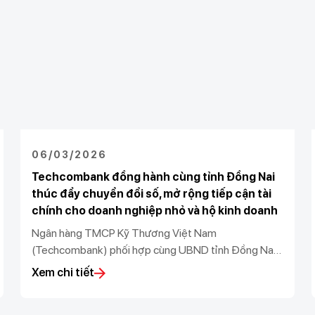
06/03/2026
Techcombank đồng hành cùng tỉnh Đồng Nai
thúc đẩy chuyển đổi số, mở rộng tiếp cận tài
chính cho doanh nghiệp nhỏ và hộ kinh doanh
Ngân hàng TMCP Kỹ Thương Việt Nam
(Techcombank) phối hợp cùng UBND tỉnh Đồng Nai,
Sở KH&CN tỉnh Đồng Nai, Sở Tài Chính tỉnh Đồng
Xem chi tiết
Nai, Thuế Đồng Nai, Ngân hàng Nhà nước chi nhánh
khu vực 2, UBND phường Bình Phước và UBND