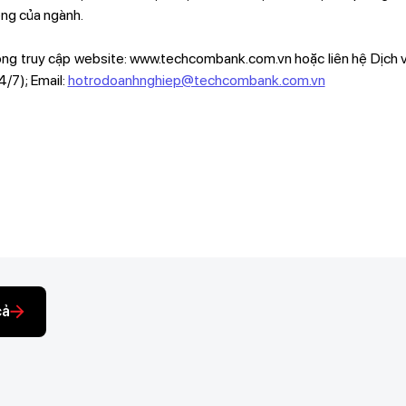
êng của ngành.
i lòng truy cập website: www.techcombank.com.vn hoặc liên hệ Dịch 
/7); Email:
hotrodoanhnghiep@techcombank.com.vn
cả