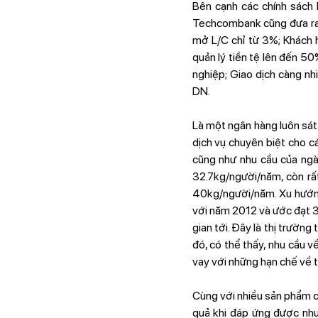
Bên cạnh các chính sách 
Techcombank cũng đưa ra n
mở L/C chỉ từ 3%; Khách 
quản lý tiền tệ lên đến 50
nghiệp; Giao dịch càng nh
DN.
Là một ngân hàng luôn sát
dịch vụ chuyên biệt cho 
cũng như nhu cầu của ngà
32.7kg/người/năm, còn rấ
40kg/người/năm. Xu hướng
với năm 2012 và ước đạt 3
gian tới. Đây là thị trườn
đó, có thể thấy, nhu cầu v
vay với những hạn chế về t
Cùng với nhiều sản phẩm ch
quả khi đáp ứng được nhu 