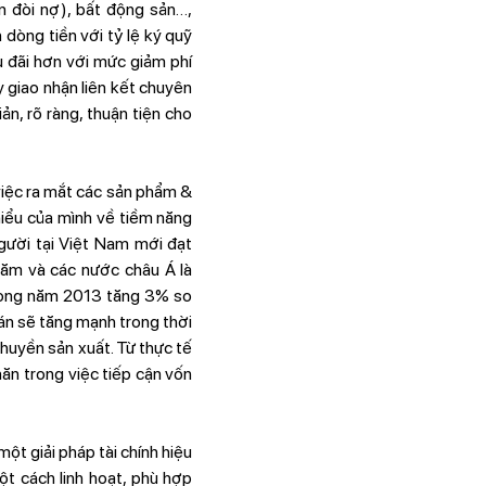
n đòi nợ), bất động sản…,
dòng tiền với tỷ lệ ký quỹ
 đãi hơn với mức giảm phí
y giao nhận liên kết chuyên
n, rõ ràng, thuận tiện cho
việc ra mắt các sản phẩm &
iểu của mình về tiềm năng
gười tại Việt Nam mới đạt
năm và các nước châu Á là
trong năm 2013 tăng 3% so
án sẽ tăng mạnh trong thời
chuyền sản xuất. Từ thực tế
hăn trong việc tiếp cận vốn
ột giải pháp tài chính hiệu
ột cách linh hoạt, phù hợp