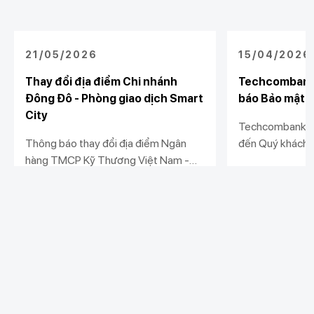
21/05/2026
15/04/2026
Thay đổi địa điểm Chi nhánh
Techcombank 
Đông Đô - Phòng giao dịch Smart
báo Bảo mật và
City
Techcombank tr
Thông báo thay đổi địa điểm Ngân
đến Quý khách 
hàng TMCP Kỹ Thương Việt Nam -
nhật Thông báo 
Chi nhánh Đông Đô - Phòng giao dịch
dữ liệu (“Thông
Xem chi tiết
Xem chi tiết
Smart City
vệ dữ liệu cá n
Nghị định số 
Chính phủ ban h
Khách hàng cá nhân
Khách hàng doanh
Liên kết khác
nghiệp
Chi tiêu
Quản trị hàng ngày
Tiết kiệm