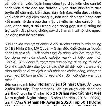
cán bộ nhân viên. Ngân hàng cũng tạo điều kiện cho cán bộ
nhân viên được đào tạo thường xuyên dưới hình thức trực
tuyến để cập nhật kiến thức. Ban lãnh đạo. Hiểu được những
khó khăn mà đại dịch mang lại, ban lãnh đạo ngân hàng cam
kết mạnh mẽ đảm bảo thu nhập và việc làm cho cán bộ nhân
viên, đồng thời, đi đầu trong việc đóng góp 415 tỉ đồng hỗ
trợ tuyến đầu phong chống covid và an sinh xã hội cho người
lao động mất kế sinh nhai.
“Đầu tư vào con người chính là đầu tư cho tương lai của chúng
tôi”,
Bà Nikki Đặng Mỹ Quyên – Giám đốc Khối Quản trị Nguồn
nhân lực chia sẻ
- “Với chiến lược lấy nhân viên làm trọng tâm,
tạo dựng văn hóa doanh nghiệp mạnh và hiệu quả, hơn
12.000 CBNV
luôn là trọng tâm của những gì chúng tôi đề ra
từ chính sách đến đào tạo và các chế độ đãi ngộ. Tôi tin chắc
rằng muốn có được dịch vụ tốt nhất cho khách hàng, không có
cách nào tốt hơn là đầu tư vào chính đội ngũ nhân viên của
mình.”
Bên cạnh danh hiệu “
Nơi làm việc tốt nhất Châu Á
” trong
2 năm liên tiếp, Techcombank liên tục được vinh danh các
giải thưởng uy tín lớn như
Top 2 Nơi làm việc tốt nhất Việt
Nam ngành Ngân hàng
- 5 năm liên tiếp (2016 – 2020);
giải thưởng
Vietnam HR Awards 2020
;
Top 50 Thương