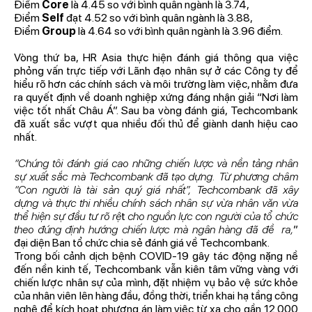
Điểm
Core
là 4.45 so với bình quân ngành là 3.74,
Điểm
Self
đạt 4.52 so với bình quân ngành là 3.88,
Điểm
Group
là 4.64 so với bình quân ngành là 3.96 điểm.
Vòng thứ ba, HR Asia thực hiện đánh giá thông qua việc
phỏng vấn trực tiếp với Lãnh đạo nhân sự ở các Công ty để
hiểu rõ hơn các chính sách và môi trường làm việc, nhằm đưa
ra quyết định về doanh nghiệp xứng đáng nhận giải “Nơi làm
việc tốt nhất Châu Á”. Sau ba vòng đánh giá, Techcombank
đã xuất sắc vượt qua nhiều đối thủ để giành danh hiệu cao
nhất.
“Chúng tôi đánh giá cao những chiến lược và nền tảng nhân
sự xuất sắc mà Techcombank đã tạo dựng. Từ phương châm
“Con người là tài sản quý giá nhất”, Techcombank đã xây
dựng và thực thi nhiều chính sách nhân sự vừa nhân văn vừa
thể hiện sự đầu tư rõ rệ
t
cho nguồn lực con người của tổ chức
theo đúng định hướng chiến lược mà ngân hàng đã đề ra,
”
đại diện Ban tổ chức chia sẻ đánh giá về Techcombank.
Trong bối cảnh dịch bệnh COVID-19 gây tác động nặng nề
đến nền kinh tế, Techcombank vẫn kiên tâm vững vàng với
chiến lược nhân sự của mình, đặt nhiệm vụ bảo vệ sức khỏe
của nhân viên lên hàng đầu, đồng thời, triển khai hạ tầng công
nghệ để kích hoạt phương án làm việc từ xa cho gần 12.000