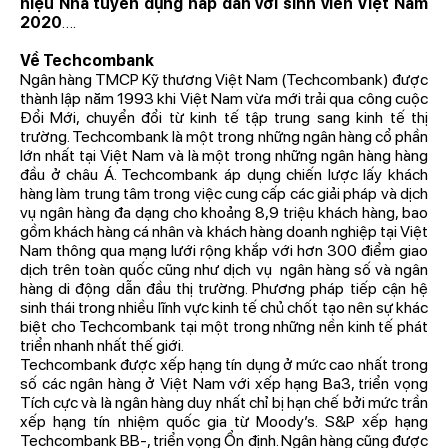
hiệu Nhà tuyển dụng hấp dẫn với sinh viên Việt Nam
2020
….
Về Techcombank
Ngân hàng TMCP Kỹ thương Việt Nam (Techcombank) được
thành lập năm 1993 khi Việt Nam vừa mới trải qua công cuộc
Đổi Mới, chuyển đổi từ kinh tế tập trung sang kinh tế thị
trường. Techcombank là một trong những ngân hàng cổ phần
lớn nhất tại Việt Nam và là một trong những ngân hàng hàng
đầu ở châu Á. Techcombank áp dụng chiến lược lấy khách
hàng làm trung tâm trong việc cung cấp các giải pháp và dịch
vụ ngân hàng đa dạng cho khoảng 8,9 triệu khách hàng, bao
gồm khách hàng cá nhân và khách hàng doanh nghiệp tại Việt
Nam thông qua mạng lưới rộng khắp với hơn 300 điểm giao
dịch trên toàn quốc cũng như dịch vụ ngân hàng số và ngân
hàng di động dẫn đầu thị trường. Phương pháp tiếp cận hệ
sinh thái trong nhiều lĩnh vực kinh tế chủ chốt tạo nên sự khác
biệt cho Techcombank tại một trong những nền kinh tế phát
triển nhanh nhất thế giới.
Techcombank được xếp hạng tín dụng ở mức cao nhất trong
số các ngân hàng ở Việt Nam với xếp hạng Ba3, triển vọng
Tích cực và là ngân hàng duy nhất chỉ bị hạn chế bởi mức trần
xếp hạng tín nhiệm quốc gia từ Moody’s. S&P xếp hạng
Techcombank BB-, triển vọng Ổn định. Ngân hàng cũng được