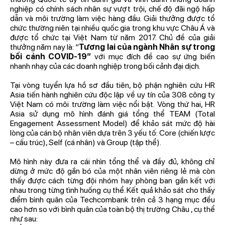
nghiệp có chính sách nhân sự vượt trội, chế độ đãi ngộ hấp
dẫn và môi trường làm việc hàng đầu. Giải thưởng được tổ
chức thường niên tại nhiều quốc gia trong khu vực Châu Á và
được tổ chức tại Việt Nam từ năm 2017. Chủ đề của giải
thưởng năm nay là: “
Tương lai của ngành Nhân sự trong
bối cảnh COVID-19”
với mục đích đề cao sự ứng biến
nhanh nhạy của các doanh nghiệp trong bối cảnh đại dịch.
Tại vòng tuyển lựa hồ sơ đầu tiên, bộ phận nghiên cứu HR
Asia tiến hành nghiên cứu độc lập về uy tín của 308 công ty
Việt Nam có môi trường làm việc nổi bật. Vòng thứ hai, HR
Asia sử dụng mô hình đánh giá tổng thể TEAM (Total
Engagement Assessment Model) để khảo sát mức độ hài
lòng của cán bộ nhân viên dựa trên 3 yếu tố: Core (chiến lược
– cấu trúc), Self (cá nhân) và Group (tập thể).
Mô hình này đưa ra cái nhìn tổng thể và đầy đủ, không chỉ
dừng ở mức độ gắn bó của một nhân viên riêng lẻ mà còn
thấy được cách từng đội nhóm hay phòng ban gắn kết với
nhau trong từng tình huống cụ thể. Kết quả khảo sát cho thấy
điểm bình quân của Techcombank trên cả 3 hạng mục đều
cao hơn so với bình quân của toàn bộ thị trường Châu , cụ thể
như sau: