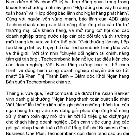
Nam được ADB chọn để ký hai hợp đồng quan trọng trong
khuôn khổ chương trình này gồm “Hợp đồng cho vay tín dụng
tuần hoàn” và “Hợp đồng bảo lãnh cho Ngân hàng phát hành”.
Cùng với nguồn vốn vững mạnh, bảo lãnh của ADB giúp
Techcombank nâng cao khả năng đáp ứng nhu cầu tài trợ
thương mại của khách hàng, và mở rộng cơ hội cho các
doanh nghiệp trong nước tiếp cận các đối tác và thị trường
mới trong khu vực và trên thế giới. “Giải thưởng lần này tiếp
tục khẳng định uy tín, vị thế của Techcombank trong khu vực
và thế giới. Với tầm nhìn “chuyển đổi ngành tài chính, nâng
tầm giá trị sống”, Techcombank luôn nỗ lực tạo điều kiện cho
các doanh nghiệp Việt Nam tăng cường các lợi thế cạnh
tranh và đồng hành cùng doanh nghiệp chuyển đổi số tốt
nhất”. Bà Phan Thị Thanh Bình – Giám đốc Khối Ngân hang
Bán buôn Techcombank chia sẻ.
Tháng 8 vừa qua, Techcombank đã đượcThe Asian Banker
vinh danh giải thưởng "Ngân hàng thanh toán xuất sắc nhất
Việt Nam” lần thứ ba liên tiếp, ghi nhận nnhững thành tựu của
ngân hàng trong việc xây dựng giải pháp đáp ứng khả năng
xử lý thanh toán quy mô lớn lên tới 13 triệu giao dịch/ngày
cho khách hàng doanh nghiệp . Bên cạnh việc cung ứng các
gói giải pháp thanh toán điện tử tổng thể như Business One,
Business One Plus, Techcombank còn dành tặng các ưu đãi