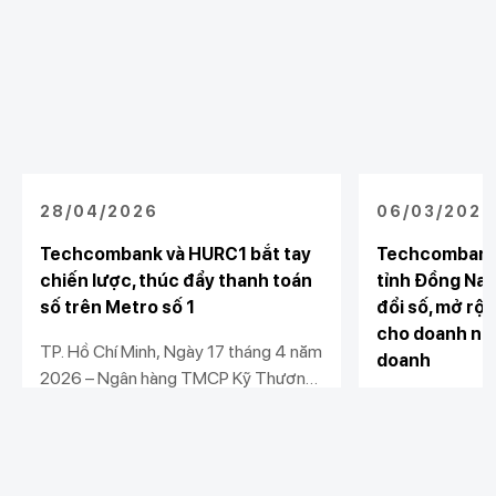
28/04/2026
06/03/2026
Techcombank và HURC1 bắt tay
Techcombank
chiến lược, thúc đẩy thanh toán
tỉnh Đồng Nai
số trên Metro số 1
đổi số, mở rộn
cho doanh ngh
TP. Hồ Chí Minh, Ngày 17 tháng 4 năm
doanh
2026 – Ngân hàng TMCP Kỹ Thương
Việt Nam (Techcombank) và Công ty
Ngân hàng TMC
TNHH MTV Đường sắt đô thị số 1
Nam (Techcomb
(HURC1) chính thức ký kết thỏa thuận
UBND tỉnh Đồng
Xem chi tiết
Xem chi tiết
hợp tác chiến lược, mở ra bước tiến
Đồng Nai, Sở Tà