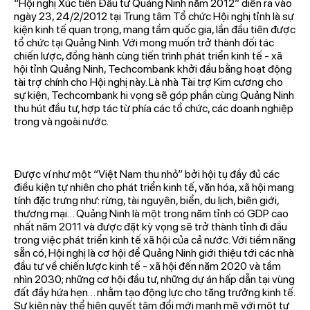
“Hội nghị Xúc tiến Đầu tư Quảng Ninh năm 2012” diễn ra vào
ngày 23, 24/2/2012 tại Trung tâm Tổ chức Hội nghị tỉnh là sự
kiện kinh tế quan trọng, mang tầm quốc gia, lần đầu tiên được
tổ chức tại Quảng Ninh. Với mong muốn trở thành đối tác
chiến lược, đồng hành cùng tiến trình phát triển kinh tế - xã
hội tỉnh Quảng Ninh, Techcombank khởi đầu bằng hoạt động
tài trợ chính cho Hội nghị này. Là nhà Tài trợ Kim cương cho
sự kiện, Techcombank hi vọng sẽ góp phần cùng Quảng Ninh
thu hút đầu tư, hợp tác từ phía các tổ chức, các doanh nghiệp
trong và ngoài nước.
Được ví như một “Việt Nam thu nhỏ” bởi hội tụ đầy đủ các
điều kiện tự nhiên cho phát triển kinh tế, văn hóa, xã hội mang
tính đặc trưng như: rừng, tài nguyên, biển, du lịch, biên giới,
thương mại… Quảng Ninh là một trong năm tỉnh có GDP cao
nhất năm 2011 và được đặt kỳ vọng sẽ trở thành tỉnh đi đầu
trong việc phát triển kinh tế xã hội của cả nước. Với tiềm năng
sẵn có, Hội nghị là cơ hội để Quảng Ninh giới thiệu tới các nhà
đầu tư về chiến lược kinh tế - xã hội đến năm 2020 và tầm
nhìn 2030; những cơ hội đầu tư, những dự án hấp dẫn tại vùng
đất đầy hứa hẹn… nhằm tạo động lực cho tăng trưởng kinh tế.
Sự kiện này thể hiện quyết tâm đổi mới mạnh mẽ với một tư