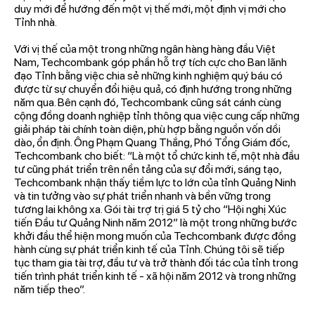
duy mới để hướng đến một vị thế mới, một định vị mới cho
Tỉnh nhà.
Với vị thế của một trong những ngân hàng hàng đầu Việt
Nam, Techcombank góp phần hỗ trợ tích cực cho Ban lãnh
đạo Tỉnh bằng việc chia sẻ những kinh nghiệm quý báu có
được từ sự chuyển đổi hiệu quả, có định hướng trong những
năm qua. Bên cạnh đó, Techcombank cũng sát cánh cùng
cộng đồng doanh nghiệp tỉnh thông qua việc cung cấp những
giải pháp tài chính toàn diện, phù hợp bằng nguồn vốn dồi
dào, ổn định. Ông Phạm Quang Thắng, Phó Tổng Giám đốc,
Techcombank cho biết: “Là một tổ chức kinh tế, một nhà đầu
tư cũng phát triển trên nền tảng của sự đổi mới, sáng tạo,
Techcombank nhận thấy tiềm lực to lớn của tỉnh Quảng Ninh
và tin tưởng vào sự phát triển nhanh và bền vững trong
tương lai không xa. Gói tài trợ trị giá 5 tỷ cho “Hội nghị Xúc
tiến Đầu tư Quảng Ninh năm 2012” là một trong những bước
khởi đầu thể hiện mong muốn của Techcombank được đồng
hành cùng sự phát triển kinh tế của Tỉnh. Chúng tôi sẽ tiếp
tục tham gia tài trợ, đầu tư và trở thành đối tác của tỉnh trong
tiến trình phát triển kinh tế - xã hội năm 2012 và trong những
năm tiếp theo”.