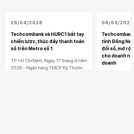
28/04/2026
06/03/2026
Techcombank và HURC1 bắt tay
Techcombank
chiến lược, thúc đẩy thanh toán
tỉnh Đồng Nai
số trên Metro số 1
đổi số, mở rộn
cho doanh ngh
TP. Hồ Chí Minh, Ngày 17 tháng 4 năm
doanh
2026 – Ngân hàng TMCP Kỹ Thương
Việt Nam (Techcombank) và Công ty
Ngân hàng TMC
TNHH MTV Đường sắt đô thị số 1
Nam (Techcomb
(HURC1) chính thức ký kết thỏa thuận
UBND tỉnh Đồng
Xem chi tiết
Xem chi tiết
hợp tác chiến lược, mở ra bước tiến
Đồng Nai, Sở Tà
mới trong việc đưa tài chính số vào
Thuế Đồng Nai,
giao thông công cộng, góp phần kiến
chi nhánh khu 
tạo hệ sinh thái đô thị thông minh, hiện
Bình Phước và
Khách hàng cá nhân
đại và bền vững tại TP.HCM.
Khách hàng doanh
Xoài tổ chức “Hộ
Liên kết khác
nghiệp
chuyển đổi số và