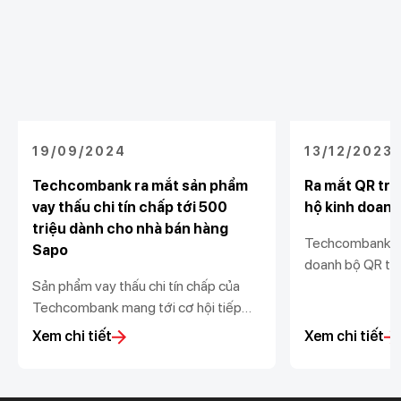
19/09/2024
13/12/2023
Techcombank ra mắt sản phẩm
Ra mắt QR trư
vay thấu chi tín chấp tới 500
hộ kinh doanh
triệu dành cho nhà bán hàng
Techcombank tặ
Sapo
doanh bộ QR trư
Sản phẩm vay thấu chi tín chấp của
ký giải pháp nhậ
Techcombank mang tới cơ hội tiếp
hành cửa hàng. 
cận vốn linh hoạt, nhanh chóng với hạn
hành kinh doanh
Xem chi tiết
Xem chi tiết
mức vượt trội và lãi suất hấp dẫn cho
minh, và hiệu qu
các nhà bán hàng.