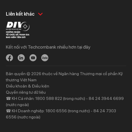
Khách hàng cá nhân
Khách hàng doanh
Liên kết khác
nghiệp
Chi tiêu
Quản trị hàng ngày
Tiết kiệm
Vay
Vay
Kết nối với Techcombank nhiều hơn tại đây
Thương mại
Đầu tư
Nguồn vốn
Bảo hiểm
Bảo hiểm
Ngân hàng trực tuyến
Bản quyền © 2026 thuộc về Ngân hàng Thương mại cổ phần Kỹ
Thông tin mới
Thông tin mới
thương Việt Nam
Điều khoản & Điều kiện
Khách hàng ưu tiên
Nhà đầu tư
Quyền riêng tư dữ liệu
☎ KH Cá nhân: 1800 588 822 (trong nước) - 84 24 3944 6699
Dịch vụ khách hàng ưu tiên
Thông tin tài chính
(nước ngoài)
Đặc quyền vượt trội
Đại hội đồng cổ đông
☎ KH Doanh nghiệp: 1800 6556 (trong nước) - 84 24 7303
6556 (nước ngoài)
Sự kiện khác
Thông tin khác