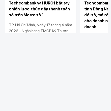
Techcombank và HURC1 bắt tay
Techcombank
chiến lược, thúc đẩy thanh toán
tỉnh Đồng Nai
số trên Metro số 1
đổi số, mở rộn
cho doanh ngh
TP. Hồ Chí Minh, Ngày 17 tháng 4 năm
doanh
2026 – Ngân hàng TMCP Kỹ Thương
Việt Nam (Techcombank) và Công ty
Ngân hàng TMC
TNHH MTV Đường sắt đô thị số 1
Nam (Techcomb
(HURC1) chính thức ký kết thỏa thuận
UBND tỉnh Đồng
Xem chi tiết
Xem chi tiết
hợp tác chiến lược, mở ra bước tiến
Đồng Nai, Sở Tà
mới trong việc đưa tài chính số vào
Thuế Đồng Nai,
giao thông công cộng, góp phần kiến
chi nhánh khu 
tạo hệ sinh thái đô thị thông minh, hiện
Bình Phước và
Khách hàng cá nhân
đại và bền vững tại TP.HCM.
Khách hàng doanh
Xoài tổ chức “Hộ
Liên kết khác
nghiệp
chuyển đổi số và
Chi tiêu
doanh nghiệp và
Quản trị hàng ngày
Tiết kiệm
Phường Bình P
Vay
Vay
Xoài".
Kết nối với Techcombank nhiều hơn tại đây
Thương mại
Đầu tư