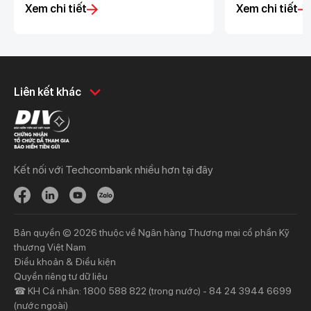
cận vốn linh hoạt, nhanh chóng với hạn
hành kinh doanh
Xem chi tiết
Xem chi tiết
mức vượt trội và lãi suất hấp dẫn cho
minh, và hiệu qu
các nhà bán hàng.
Khách hàng cá nhân
Khách hàng doanh
Liên kết khác
nghiệp
Chi tiêu
Quản trị hàng ngày
Tiết kiệm
Vay
Vay
Kết nối với Techcombank nhiều hơn tại đây
Thương mại
Đầu tư
Nguồn vốn
Bảo hiểm
Bảo hiểm
Ngân hàng trực tuyến
Bản quyền © 2026 thuộc về Ngân hàng Thương mại cổ phần Kỹ
Thông tin mới
Thông tin mới
thương Việt Nam
Điều khoản & Điều kiện
Khách hàng ưu tiên
Nhà đầu tư
Quyền riêng tư dữ liệu
☎ KH Cá nhân: 1800 588 822 (trong nước) - 84 24 3944 6699
Dịch vụ khách hàng ưu tiên
Thông tin tài chính
(nước ngoài)