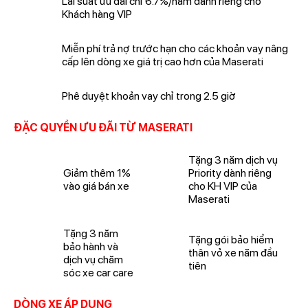
Lãi suất ưu đãi chỉ 6.7%/năm dành riêng cho
Khách hàng VIP
Miễn phí trả nợ trước hạn cho các khoản vay nâng
cấp lên dòng xe giá trị cao hơn của Maserati
Phê duyệt khoản vay chỉ trong 2.5 giờ
ĐẶC QUYỀN ƯU ĐÃI TỪ MASERATI
Tặng 3 năm dịch vụ
Giảm thêm 1%
Priority dành riêng
vào giá bán xe
cho KH VIP của
Maserati
Tặng 3 năm
Tặng gói bảo hiểm
bảo hành và
thân vỏ xe năm đầu
dịch vụ chăm
tiên
sóc xe car care
DÒNG XE ÁP DỤNG