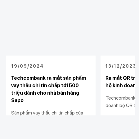
19/09/2024
13/12/2023
Techcombank ra mắt sản phẩm
Ra mắt QR trư
vay thấu chi tín chấp tới 500
hộ kinh doanh
triệu dành cho nhà bán hàng
Techcombank tặ
Sapo
doanh bộ QR trư
Sản phẩm vay thấu chi tín chấp của
ký giải pháp nhậ
Techcombank mang tới cơ hội tiếp
hành cửa hàng. 
cận vốn linh hoạt, nhanh chóng với hạn
hành kinh doanh
Xem chi tiết
Xem chi tiết
mức vượt trội và lãi suất hấp dẫn cho
minh, và hiệu qu