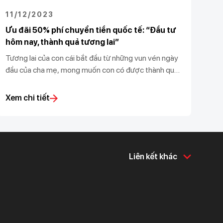
11/12/2023
Ưu đãi 50% phí chuyển tiền quốc tế: “Đầu tư
hôm nay, thành quả tương lai”
Tương lai của con cái bắt đầu từ những vun vén ngày
đầu của cha mẹ, mong muốn con có được thành quả
to lớn mai sau. Thấu hiểu mong muốn của khách
hàng, Techcombank đồng hành cùng các con trong
Xem chi tiết
hành trình chinh phục trí thức, khám phá thế giới và
đồng hành cùng cha mẹ vun đắp tương lai tốt đẹp
cho con.
Liên kết khác
Về chúng tôi
Hỗ trợ & tiện ích
Về Techcombank
Khám phá và chia sẻ