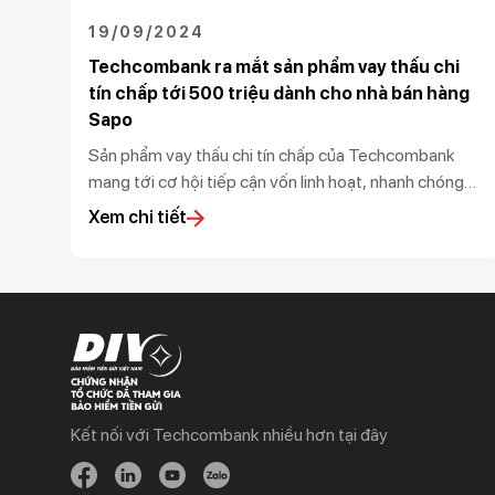
19/09/2024
Techcombank ra mắt sản phẩm vay thấu chi
tín chấp tới 500 triệu dành cho nhà bán hàng
Sapo
Sản phẩm vay thấu chi tín chấp của Techcombank
mang tới cơ hội tiếp cận vốn linh hoạt, nhanh chóng
với hạn mức vượt trội và lãi suất hấp dẫn cho các nhà
Xem chi tiết
bán hàng.
Kết nối với Techcombank nhiều hơn tại đây
Khách hàng cá nhân
Khách hàng doanh
nghiệp
Chi tiêu