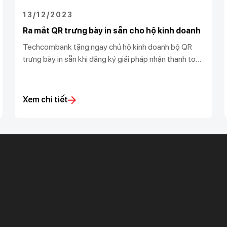
13/12/2023
Ra mắt QR trưng bày in sẵn cho hộ kinh doanh
Techcombank tặng ngay chủ hộ kinh doanh bộ QR
trưng bày in sẵn khi đăng ký giải pháp nhận thanh toán
và vận hành cửa hàng. Đảm bảo giúp vận hành kinh
doanh nhanh chóng, thông minh, và hiệu quả.
Xem chi tiết
Khách hàng ưu tiên
Nhà đầu tư
Dịch vụ khách hàng ưu tiên
Thông tin tài chính