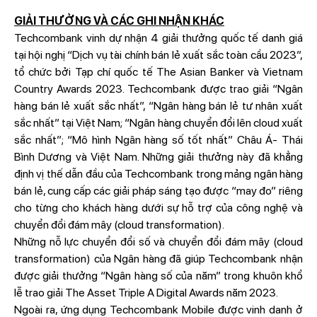
GIẢI THƯỞNG VÀ CÁC GHI NHẬN KHÁC
Techcombank vinh dự nhận 4 giải thưởng quốc tế danh giá
tại hội nghị “Dịch vụ tài chính bán lẻ xuất sắc toàn cầu 2023”,
tổ chức bởi Tạp chí quốc tế The Asian Banker và Vietnam
Country Awards 2023. Techcombank được trao giải “Ngân
hàng bán lẻ xuất sắc nhất”, “Ngân hàng bán lẻ tư nhân xuất
sắc nhất” tại Việt Nam; “Ngân hàng chuyển đổi lên cloud xuất
sắc nhất”; “Mô hình Ngân hàng số tốt nhất” Châu Á- Thái
Bình Dương và Việt Nam. Những giải thưởng này đã khẳng
định vị thế dẫn đầu của Techcombank trong mảng ngân hàng
bán lẻ, cung cấp các giải pháp sáng tạo được “may đo” riêng
cho từng cho khách hàng dưới sự hỗ trợ của công nghệ và
chuyển đổi đám mây (cloud transformation).
Những nỗ lực chuyển đổi số và chuyển đổi đám mây (cloud
transformation) của Ngân hàng đã giúp Techcombank nhận
được giải thưởng “Ngân hàng số của năm” trong khuôn khổ
lễ trao giải The Asset Triple A Digital Awards năm 2023.
Ngoài ra, ứng dụng Techcombank Mobile được vinh danh ở