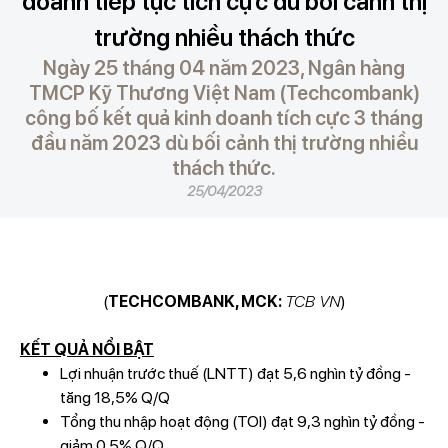
doanh tiếp tục tích cực dù bối cảnh thị
trường nhiều thách thức
Ngày 25 tháng 04 năm 2023, Ngân hàng
TMCP Kỹ Thương Việt Nam (Techcombank)
công bố kết quả kinh doanh tích cực 3 tháng
đầu năm 2023 dù bối cảnh thị trường nhiều
thách thức.
25/04/2023
(
TECHCOMBANK, MCK:
TCB VN
)
KẾT QUẢ NỔI BẬT
Lợi nhuận trước thuế (LNTT) đạt 5,6 nghìn tỷ đồng -
tăng 18,5% Q/Q
Tổng thu nhập hoạt động (TOI) đạt 9,3 nghìn tỷ đồng -
giảm 0.5% Q/Q