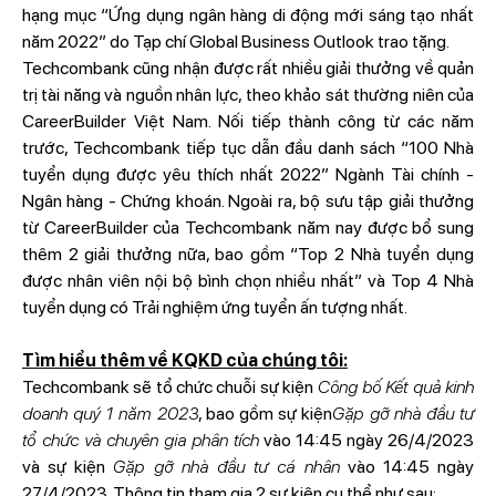
hạng mục “Ứng dụng ngân hàng di động mới sáng tạo nhất
năm 2022” do Tạp chí Global Business Outlook trao tặng.
Techcombank cũng nhận được rất nhiều giải thưởng về quản
trị tài năng và nguồn nhân lực, theo khảo sát thường niên của
CareerBuilder Việt Nam. Nối tiếp thành công từ các năm
trước, Techcombank tiếp tục dẫn đầu danh sách “100 Nhà
tuyển dụng được yêu thích nhất 2022” Ngành Tài chính -
Ngân hàng - Chứng khoán. Ngoài ra, bộ sưu tập giải thưởng
từ CareerBuilder của Techcombank năm nay được bổ sung
thêm 2 giải thưởng nữa, bao gồm “Top 2 Nhà tuyển dụng
được nhân viên nội bộ bình chọn nhiều nhất” và Top 4 Nhà
tuyển dụng có Trải nghiệm ứng tuyển ấn tượng nhất.
Tìm hiểu thêm về KQKD của chúng tôi:
Techcombank sẽ tổ chức chuỗi sự kiện
Công bố Kết quả kinh
doanh quý 1 năm 2023
, bao gồm sự kiện
Gặp gỡ nhà đầu tư
tổ chức và chuyên gia phân tích
vào 14:45 ngày 26/4/2023
và sự kiện
Gặp gỡ nhà đầu tư cá nhân
vào 14:45 ngày
27/4/2023. Thông tin tham gia 2 sự kiện cụ thể như sau: