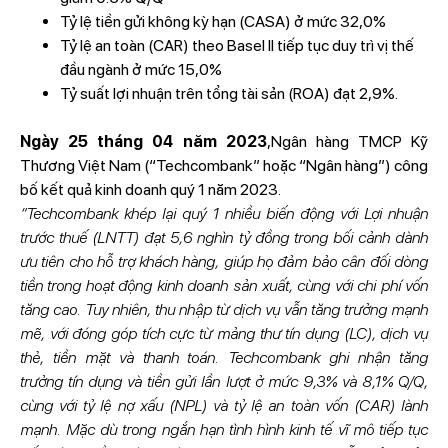
Tỷ lệ tiền gửi không kỳ hạn (CASA) ở mức 32,0%
Tỷ lệ an toàn (CAR) theo Basel II tiếp tục duy trì vị thế
đầu ngành ở mức 15,0%
Tỷ suất lợi nhuận trên tổng tài sản (ROA) đạt 2,9%.
Ngày 25 tháng 04 năm 2023
,Ngân hàng TMCP Kỹ
Thương Việt Nam (“Techcombank” hoặc “Ngân hàng”) công
bố kết quả kinh doanh quý 1 năm 2023.
“Techcombank khép lại quý 1 nhiều biến động với Lợi nhuận
trước thuế (LNTT) đạt 5,6 nghìn tỷ đồng trong bối cảnh dành
ưu tiên cho hỗ trợ khách hàng, giúp họ đảm bảo cân đối dòng
tiền trong hoạt động kinh doanh sản xuất, cùng với chi phí vốn
tăng cao. Tuy nhiên, thu nhập từ dịch vụ vẫn tăng trưởng mạnh
mẽ, với đóng góp tích cực từ mảng thư tín dụng (LC), dịch vụ
thẻ, tiền mặt và thanh toán. Techcombank ghi nhận tăng
trưởng tín dụng và tiền gửi lần lượt ở mức 9,3% và 8,1% Q/Q,
cùng với tỷ lệ nợ xấu (NPL) và tỷ lệ an toàn vốn (CAR) lành
mạnh. Mặc dù trong ngắn hạn tình hình kinh tế vĩ mô tiếp tục