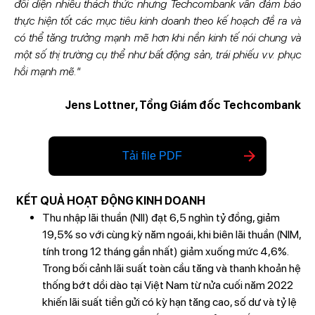
đối diện nhiều thách thức nhưng Techcombank vẫn đảm bảo
thực hiện tốt các mục tiêu kinh doanh theo kế hoạch đề ra và
có thể tăng trưởng mạnh mẽ hơn khi nền kinh tế nói chung và
một số thị trường cụ thể như bất động sản, trái phiếu v.v. phục
hồi mạnh mẽ."
Jens Lottner, Tổng Giám đốc Techcombank
Tải file PDF
KẾT QUẢ HOẠT ĐỘNG KINH DOANH
Thu nhập lãi thuần (NII) đạt 6,5 nghìn tỷ đồng, giảm
19,5% so với cùng kỳ năm ngoái, khi biên lãi thuần (NIM,
tính trong 12 tháng gần nhất) giảm xuống mức 4,6%.
Trong bối cảnh lãi suất toàn cầu tăng và thanh khoản hệ
thống bớt dồi dào tại Việt Nam từ nửa cuối năm 2022
khiến lãi suất tiền gửi có kỳ hạn tăng cao, số dư và tỷ lệ