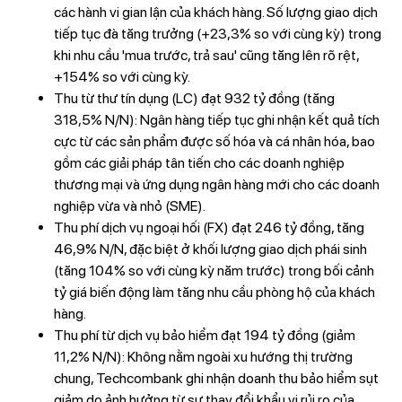
các hành vi gian lận của khách hàng. Số lượng giao dịch
tiếp tục đà tăng trưởng (+23,3% so với cùng kỳ) trong
khi nhu cầu 'mua trước, trả sau' cũng tăng lên rõ rệt,
+154% so với cùng kỳ.
Thu từ thư tín dụng (LC) đạt 932 tỷ đồng (tăng
318,5% N/N): Ngân hàng tiếp tục ghi nhận kết quả tích
cực từ các sản phẩm được số hóa và cá nhân hóa, bao
gồm các giải pháp tân tiến cho các doanh nghiệp
thương mại và ứng dụng ngân hàng mới cho các doanh
nghiệp vừa và nhỏ (SME).
Thu phí dịch vụ ngoại hối (FX) đạt 246 tỷ đồng, tăng
46,9% N/N, đặc biệt ở khối lượng giao dịch phái sinh
(tăng 104% so với cùng kỳ năm trước) trong bối cảnh
tỷ giá biến động làm tăng nhu cầu phòng hộ của khách
hàng.
Thu phí từ dịch vụ bảo hiểm đạt 194 tỷ đồng (giảm
11,2% N/N): Không nằm ngoài xu hướng thị trường
chung, Techcombank ghi nhận doanh thu bảo hiểm sụt
giảm do ảnh hưởng từ sự thay đổi khẩu vị rủi ro của