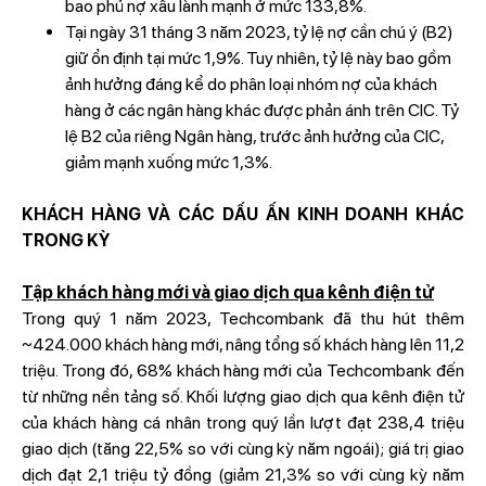
bao phủ nợ xấu lành mạnh ở mức 133,8%.
Tại ngày 31 tháng 3 năm 2023, tỷ lệ nợ cần chú ý (B2)
giữ ổn định tại mức 1,9%. Tuy nhiên, tỷ lệ này bao gồm
ảnh hưởng đáng kể do phân loại nhóm nợ của khách
hàng ở các ngân hàng khác được phản ánh trên CIC. Tỷ
lệ B2 của riêng Ngân hàng, trước ảnh hưởng của CIC,
giảm mạnh xuống mức 1,3%.
KHÁCH HÀNG VÀ CÁC DẤU ẤN KINH DOANH KHÁC
TRONG KỲ
Tập khách hàng mới và giao dịch qua kênh điện tử
Trong quý 1 năm 2023, Techcombank đã thu hút thêm
~424.000 khách hàng mới, nâng tổng số khách hàng lên 11,2
triệu. Trong đó, 68% khách hàng mới của Techcombank đến
từ những nền tảng số. Khối lượng giao dịch qua kênh điện tử
của khách hàng cá nhân trong quý lần lượt đạt 238,4 triệu
giao dịch (tăng 22,5% so với cùng kỳ năm ngoái); giá trị giao
dịch đạt 2,1 triệu tỷ đồng (giảm 21,3% so với cùng kỳ năm