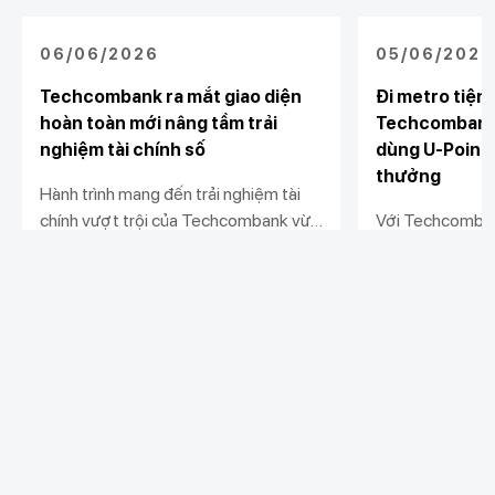
06/06/2026
05/06/2026
Techcombank ra mắt giao diện
Đi metro tiện
hoàn toàn mới nâng tầm trải
Techcombank 
nghiệm tài chính số
dùng U-Point
thưởng
Hành trình mang đến trải nghiệm tài
chính vượt trội của Techcombank vừa
Với Techcombank
đánh dấu một cột mốc mới
metro trở nên n
QR để thanh toá
Xem chi tiết
Xem chi tiết
tiết kiệm và có
thưởng cho các 
Khách hàng cá nhân
Khách hàng doanh
Liên kết khác
nghiệp
Chi tiêu
Quản trị hàng ngày
Tiết kiệm