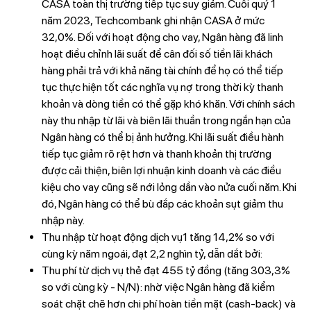
CASA toàn thị trường tiếp tục suy giảm. Cuối quý 1
năm 2023, Techcombank ghi nhận CASA ở mức
32,0%. Đối với hoạt động cho vay, Ngân hàng đã linh
hoạt điều chỉnh lãi suất để cân đối số tiền lãi khách
hàng phải trả với khả năng tài chính để họ có thể tiếp
tục thực hiện tốt các nghĩa vụ nợ trong thời kỳ thanh
khoản và dòng tiền có thể gặp khó khăn. Với chính sách
này thu nhập từ lãi và biên lãi thuần trong ngắn hạn của
Ngân hàng có thể bị ảnh hưởng. Khi lãi suất điều hành
tiếp tục giảm rõ rệt hơn và thanh khoản thị trường
được cải thiện, biên lợi nhuận kinh doanh và các điều
kiệu cho vay cũng sẽ nới lỏng dần vào nửa cuối năm. Khi
đó, Ngân hàng có thể bù đắp các khoản sụt giảm thu
nhập này.
Thu nhập từ hoạt động dịch vụ1 tăng 14,2% so với
cùng kỳ năm ngoái, đạt 2,2 nghìn tỷ, dẫn dắt bởi:
Thu phí từ dịch vụ thẻ đạt 455 tỷ đồng (tăng 303,3%
so với cùng kỳ - N/N): nhờ việc Ngân hàng đã kiểm
soát chặt chẽ hơn chi phí hoàn tiền mặt (cash-back) và