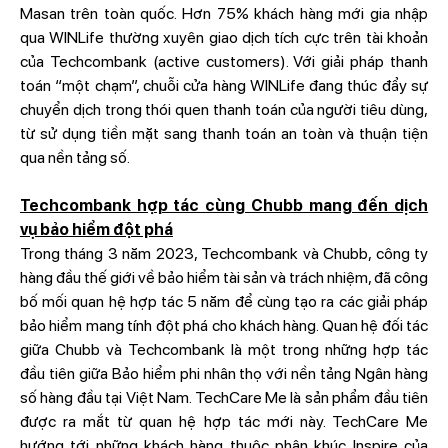
Masan trên toàn quốc. Hơn 75% khách hàng mới gia nhập
qua WINLife thường xuyên giao dịch tích cực trên tài khoản
của Techcombank (active customers). Với giải pháp thanh
toán “một chạm”, chuỗi cửa hàng WINLife đang thúc đẩy sự
chuyển dịch trong thói quen thanh toán của người tiêu dùng,
từ sử dụng tiền mặt sang thanh toán an toàn và thuận tiện
qua nền tảng số.
Techcombank hợp tác cùng Chubb mang đến dịch
vụ bảo hiểm đột phá
Trong tháng 3 năm 2023, Techcombank và Chubb, công ty
hàng đầu thế giới về bảo hiểm tài sản và trách nhiệm, đã công
bố mối quan hệ hợp tác 5 năm để cùng tạo ra các giải pháp
bảo hiểm mang tính đột phá cho khách hàng. Quan hệ đối tác
giữa Chubb và Techcombank là một trong những hợp tác
đầu tiên giữa Bảo hiểm phi nhân thọ với nền tảng Ngân hàng
số hàng đầu tại Việt Nam. TechCare Me là sản phẩm đầu tiên
được ra mắt từ quan hệ hợp tác mới này. TechCare Me
hướng tới những khách hàng thuộc phân khúc Inspire của