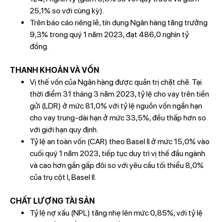
25,1% so với cùng kỳ).
Trên báo cáo riêng lẻ, tín dụng Ngân hàng tăng trưởng
9,3% trong quý 1 năm 2023, đạt 486,0 nghìn tỷ
đồng.
THANH KHOẢN VÀ VỐN
Vị thế vốn của Ngân hàng được quản trị chặt chẽ. Tại
thời điểm 31 tháng 3 năm 2023, tỷ lệ cho vay trên tiền
gửi (LDR) ở mức 81,0% với tỷ lệ nguồn vốn ngắn hạn
cho vay trung-dài hạn ở mức 33,5%, đều thấp hơn so
với giới hạn quy định.
Tỷ lệ an toàn vốn (CAR) theo Basel II ở mức 15,0% vào
cuối quý 1 năm 2023, tiếp tục duy trì vị thế đầu ngành
và cao hơn gần gấp đôi so với yêu cầu tối thiểu 8,0%
của trụ cột I, Basel II.
CHẤT LƯỢNG TÀI SẢN
Tỷ lệ nợ xấu (NPL) tăng nhẹ lên mức 0,85%, với tỷ lệ