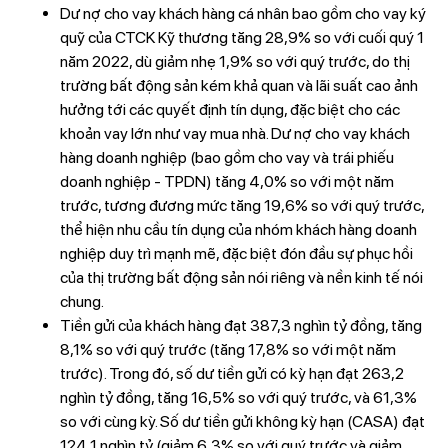
Dư nợ cho vay khách hàng cá nhân bao gồm cho vay ký
quỹ của CTCK Kỹ thương tăng 28,9% so với cuối quý 1
năm 2022, dù giảm nhẹ 1,9% so với quý trước, do thị
trường bất động sản kém khả quan và lãi suất cao ảnh
hưởng tới các quyết định tín dụng, đặc biệt cho các
khoản vay lớn như vay mua nhà. Dư nợ cho vay khách
hàng doanh nghiệp (bao gồm cho vay và trái phiếu
doanh nghiệp - TPDN) tăng 4,0% so với một năm
trước, tương đương mức tăng 19,6% so với quý trước,
thể hiện nhu cầu tín dụng của nhóm khách hàng doanh
nghiệp duy trì mạnh mẽ, đặc biệt đón đầu sự phục hồi
của thị trường bất động sản nói riêng và nền kinh tế nói
chung.
Tiền gửi của khách hàng đạt 387,3 nghìn tỷ đồng, tăng
8,1% so với quý trước (tăng 17,8% so với một năm
trước). Trong đó, số dư tiền gửi có kỳ hạn đạt 263,2
nghìn tỷ đồng, tăng 16,5% so với quý trước, và 61,3%
so với cùng kỳ. Số dư tiền gửi không kỳ hạn (CASA) đạt
124,1 nghìn tỷ (giảm 6,3% so với quý trước và giảm