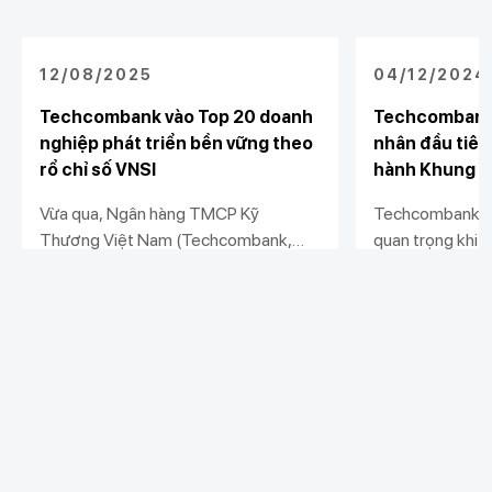
12/08/2025
04/12/2024
Techcombank vào Top 20 doanh
Techcombank 
nghiệp phát triển bền vững theo
nhân đầu tiên
rổ chỉ số VNSI
hành Khung Tr
Vừa qua, Ngân hàng TMCP Kỹ
Techcombank v
Thương Việt Nam (Techcombank,
quan trọng khi 
HOSE: TCB) chính thức được đưa vào
nhân đầu tiên t
rổ Chỉ số Phát triển Bền vững Việt
Khung Trái Phiế
Xem chi tiết
Xem chi tiết
Nam (Vietnam Sustainability Index -
Nguyên Tắc Trái
VNSI), theo công bố từ Sở Giao dịch
hội Thị trường 
Chứng khoán TP.HCM (HOSE). Sự
phát hành.
công nhận này khẳng định bước tiến
Khách hàng cá nhân
vượt bậc của Techcombank trong
Khách hàng doanh
Liên kết khác
việc thúc đẩy tài chính xanh, quản trị
nghiệp
Chi tiêu
doanh nghiệp, quản trị rủi ro và thực
Quản trị hàng ngày