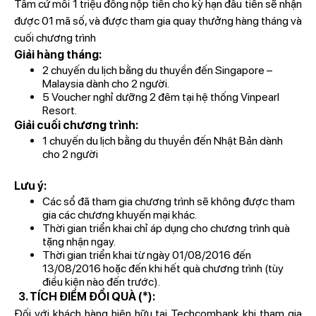
Tâm cứ mỗi 1 triệu đồng nộp tiền cho kỳ hạn đầu tiên sẽ nhận
được 01 mã số, và được tham gia quay thưởng hàng tháng và
cuối chương trình
Giải hàng tháng:
2 chuyến du lịch bằng du thuyền đến Singapore –
Malaysia dành cho 2 người.
5 Voucher nghỉ dưỡng 2 đêm tại hệ thống Vinpearl
Resort.
Giải cuối chương trình:
1 chuyến du lịch bằng du thuyền đến Nhật Bản dành
cho 2 người
Lưu ý:
Các sổ đã tham gia chương trình sẽ không được tham
gia các chương khuyến mại khác.
Thời gian triển khai chỉ áp dụng cho chương trình quà
tặng nhận ngay.
Thời gian triển khai từ ngày 01/08/2016 đến
13/08/2016 hoặc đến khi hết quà chương trình (tùy
điều kiện nào đến trước).
3. TÍCH ĐIỂM ĐỔI QUÀ (*):
Đối với khách hàng hiện hữu tại Techcombank khi tham gia