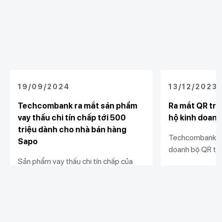
19/09/2024
13/12/2023
Techcombank ra mắt sản phẩm
Ra mắt QR trư
vay thấu chi tín chấp tới 500
hộ kinh doanh
triệu dành cho nhà bán hàng
Techcombank tặ
Sapo
doanh bộ QR trư
Sản phẩm vay thấu chi tín chấp của
ký giải pháp nhậ
Techcombank mang tới cơ hội tiếp
hành cửa hàng. 
cận vốn linh hoạt, nhanh chóng với hạn
hành kinh doanh
Xem chi tiết
Xem chi tiết
mức vượt trội và lãi suất hấp dẫn cho
minh, và hiệu qu
các nhà bán hàng.