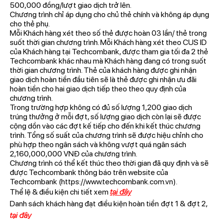
500,000 đồng/lượt giao dịch trở lên.
Chương trình chỉ áp dụng cho chủ thẻ chính và không áp dụng
cho thẻ phụ.
Mỗi Khách hàng xét theo số thẻ được hoàn 03 lần/ thẻ trong
suốt thời gian chương trình. Mỗi Khách hàng xét theo CUS ID
của Khách hàng tại Techcombank, được tham gia tối đa 2 thẻ
Techcombank khác nhau mà Khách hàng đang có trong suốt
thời gian chương trình. Thẻ của khách hàng được ghi nhận
giao dịch hoàn tiền đầu tiên sẽ là thẻ được ghi nhận ưu đãi
hoàn tiền cho hai giao dịch tiếp theo theo quy định của
chương trình.
Trong trường hợp không có đủ số lượng 1,200 giao dịch
trúng thưởng ở mỗi đợt, số lượng giao dịch còn lại sẽ được
cộng dồn vào các đợt kế tiếp cho đến khi kết thúc chương
trình. Tổng số suất của chương trình sẽ được hiệu chỉnh cho
phù hợp theo ngân sách và không vượt quá ngân sách
2,160,000,000 VNĐ của chương trình.
Chương trình có thể kết thúc theo thời gian đã quy định và sẽ
được Techcombank thông báo trên website của
Techcombank (
https://www.techcombank.com.vn
).
Thể lệ & điều kiện chi tiết xem
tại đây
Danh sách khách hàng đạt điều kiện hoàn tiền đợt 1 & đợt 2,
tại đây