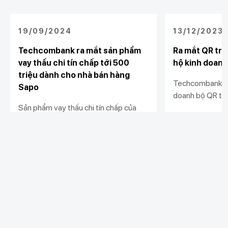
19/09/2024
13/12/2023
Techcombank ra mắt sản phẩm
Ra mắt QR trư
vay thấu chi tín chấp tới 500
hộ kinh doanh
triệu dành cho nhà bán hàng
Techcombank tặ
Sapo
doanh bộ QR trư
Sản phẩm vay thấu chi tín chấp của
ký giải pháp nhậ
Techcombank mang tới cơ hội tiếp
hành cửa hàng. 
cận vốn linh hoạt, nhanh chóng với hạn
hành kinh doanh
Xem chi tiết
Xem chi tiết
mức vượt trội và lãi suất hấp dẫn cho
minh, và hiệu qu
các nhà bán hàng.
Khách hàng cá nhân
Khách hàng doanh
Liên kết khác
nghiệp
Chi tiêu
Quản trị hàng ngày
Tiết kiệm