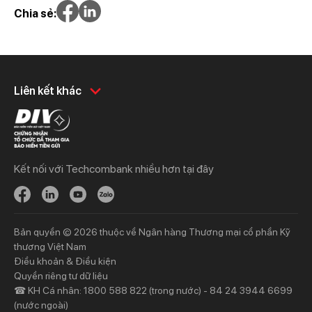
Chia sẻ:
Khách hàng cá nhân
Khách hàng doanh
Liên kết khác
nghiệp
Chi tiêu
Quản trị hàng ngày
Tiết kiệm
Vay
Vay
Kết nối với Techcombank nhiều hơn tại đây
Thương mại
Đầu tư
Nguồn vốn
Bảo hiểm
Bảo hiểm
Ngân hàng trực tuyến
Bản quyền © 2026 thuộc về Ngân hàng Thương mại cổ phần Kỹ
Thông tin mới
Thông tin mới
thương Việt Nam
Điều khoản & Điều kiện
Khách hàng ưu tiên
Nhà đầu tư
Quyền riêng tư dữ liệu
☎ KH Cá nhân: 1800 588 822 (trong nước) - 84 24 3944 6699
Dịch vụ khách hàng ưu tiên
Thông tin tài chính
(nước ngoài)