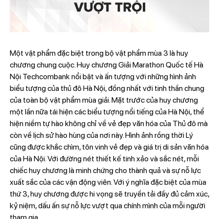
Một vật phẩm đặc biệt trong bộ vật phẩm mùa 3 là huy
chương chung cuộc. Huy chương Giải Marathon Quốc tế Hà
Nội Techcombank nổi bật và ấn tượng với những hình ảnh
biểu tượng của thủ đô Hà Nội, đồng nhất với tinh thần chung
của toàn bộ vật phẩm mùa giải. Mặt trước của huy chương
một lần nữa tái hiện các biểu tượng nổi tiếng của Hà Nội, thể
hiện niềm tự hào không chỉ về vẻ đẹp văn hóa của Thủ đô mà
còn về lịch sử hào hùng của nơi này. Hình ảnh rồng thời Lý
cũng được khắc chìm, tôn vinh vẻ đẹp và giá trị di sản văn hóa
của Hà Nội. Với đường nét thiết kế tinh xảo và sắc nét, mỗi
chiếc huy chương là minh chứng cho thành quả và sự nỗ lực
xuất sắc của các vận động viên. Với ý nghĩa đặc biệt của mùa
thứ 3, huy chương được hi vọng sẽ truyền tải đầy đủ cảm xúc,
kỷ niệm, dấu ấn sự nỗ lực vượt qua chính mình của mỗi người
tham gia.