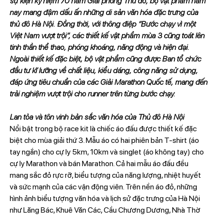
sự kiện kỷ niệm 70 năm Giải phóng Thủ đô, bộ vật phẩm năm
nay mang đậm dấu ấn những di sản văn hóa đặc trưng của
thủ đô Hà Nội. Đồng thời, với thông điệp “Bước chạy vì một
Việt Nam vượt trội”, các thiết kế vật phẩm mùa 3 cũng toát lên
tinh thần thể thao, phóng khoáng, năng động và hiện đại.
Ngoài thiết kế đặc biệt, bộ vật phẩm cũng được Ban tổ chức
đầu tư kĩ lưỡng về chất liệu, kiểu dáng, công năng sử dụng,
đáp ứng tiêu chuẩn của các Giải Marathon Quốc tế, mang đến
trải nghiệm vượt trội cho runner trên từng bước chạy.
Lan tỏa và tôn vinh bản sắc văn hóa của Thủ đô Hà Nội
Nổi bật trong bộ race kit là chiếc áo đấu được thiết kế đặc
biệt cho mùa giải thứ 3. Mẫu áo có hai phiên bản T-shirt (áo
tay ngắn) cho cự ly 5km, 10km và singlet (áo không tay) cho
cự ly Marathon và bán Marathon. Cả hai mẫu áo đấu đều
mang sắc đỏ rực rỡ, biểu tượng của năng lượng, nhiệt huyết
và sức mạnh của các vận động viên. Trên nền áo đỏ, những
hình ảnh biểu tượng văn hóa và lịch sử đặc trưng của Hà Nội
như Lăng Bác, Khuê Văn Các, Cầu Chương Dương, Nhà Thờ