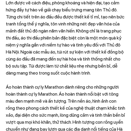
Lớn được vẽ cách điệu, phóng khoáng và hiện đại, tạo cảm
hứng đầy tự hào về giải chạy biểu trưng mang tên Thủ đô.
Từng chi tiết trên áo đấu đều được thiết kế tỉ mỉ, tạo nên bức
tranh tổng thể ý nghĩa, tôn vinh những nét đẹp văn hóa của
mảnh đất thủ đô ngàn năm văn hiến. Không chỉ là trang phục
thi đấu, áo thi đấu phiên bản đặc biệt còn là một món quà kỷ
niệm ý nghĩa gắn với niềm tự hào và tình yêu đối với Thủ đô
Hà Nội. Ngoài các mẫu áo, túi rút sự kiện với thiết kế đồng bộ
cùng áo đấu đã mang đến sự hài hòa và tính thống nhất cho
bộ sưu tập. Túi được làm từ chất liệu nhẹ nhưng bền bỉ, dễ
dàng mang theo trong suốt cuộc hành trình.
Áo hoàn thành cự ly Marathon dành riêng cho những người
hoàn thành cự ly Marathon. Áo hoàn thành nổi bật với tông
màu đen mạnh mẽ và ấn tượng. Trên nền áo, hình ảnh con
rồng theo phong cách thiết kế của nghệ thuật chạm khắc tinh
xảo, đại diện cho sức mạnh, lòng dũng cảm và tinh thần bền bỉ
vượt qua mọi khó khăn, thử thách. Hình tượng con rồng uyển
chuyển như đang bay lượn qua các địa danh nổi tiếng của Hà