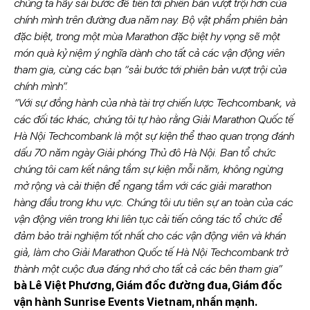
chúng ta hãy sải bước để tiến tới phiên bản vượt trội hơn của
chính mình trên đường đua năm nay. Bộ vật phẩm phiên bản
đặc biệt, trong một mùa Marathon đặc biệt hy vọng sẽ một
món quà kỷ niệm ý nghĩa dành cho tất cả các vận động viên
tham gia, cùng các bạn “sải bước tới phiên bản vượt trội của
chính mình”.
“Với sự đồng hành của nhà tài trợ chiến lược Techcombank, và
các đối tác khác, chúng tôi tự hào rằng Giải Marathon Quốc tế
Hà Nội Techcombank là một sự kiện thể thao quan trọng đánh
dấu 70 năm ngày Giải phóng Thủ đô Hà Nội. Ban tổ chức
chúng tôi cam kết nâng tầm sự kiện mỗi năm, không ngừng
mở rộng và cải thiện để ngang tầm với các giải marathon
hàng đầu trong khu vực. Chúng tôi ưu tiên sự an toàn của các
vận động viên trong khi liên tục cải tiến công tác tổ chức để
đảm bảo trải nghiệm tốt nhất cho các vận động viên và khán
giả, làm cho Giải Marathon Quốc tế Hà Nội Techcombank trở
thành một cuộc đua đáng nhớ cho tất cả các bên tham gia”
bà Lê Việt Phương, Giám đốc đường đua, Giám đốc
vận hành Sunrise Events Vietnam, nhấn mạnh.