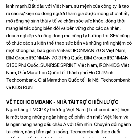
lành mạnh. Bắt đầu với Việt Nam, sứ mệnh của công ty là tạo
ra các sự kiện có đông người tham gia được mong chờ nhất,
mở rộng hệ sinh thái y tế và chăm sóc sức khỏe, đồng thời
mang lại tác động biến đổi và bền vững cho các cá nhân,
doanh nghiệp và cộng đồng mà công ty hướng tới. SEV cũng
tổ chức các sự kiện thể thao sức bền và những trải nghiệm có
một không hai, bao gồm VinFast IRONMAN 70.3 Việt Nam,
BIM Group IRONMAN 70.3 Phú Quốc, BIM Group IRONMAN
5150 Phú Quốc, SUNRISE SPRINT Việt Nam, IRONKIDS Việt
Nam, Giải Marathon Quốc tế Thành phố Hồ Chí Minh
Techcombank, Giải Marathon Quốc tế Hà Nội Techcombank
và KIDS RUN.
VỀ TECHCOMBANK - NHÀ TÀI TRỢ CHIẾN LƯỢC
Ngân hàng TMCP Kỹ thương Việt Nam (Techcombank) hiện
là một trong những ngân hàng cổ phần lớn nhất Việt Nam và
là ngân hàng hàng đầu châu Á với tầm nhìn: Chuyển đổi ngành
tài chính, nâng tầm giá trị sống. Techcombank theo đuổi