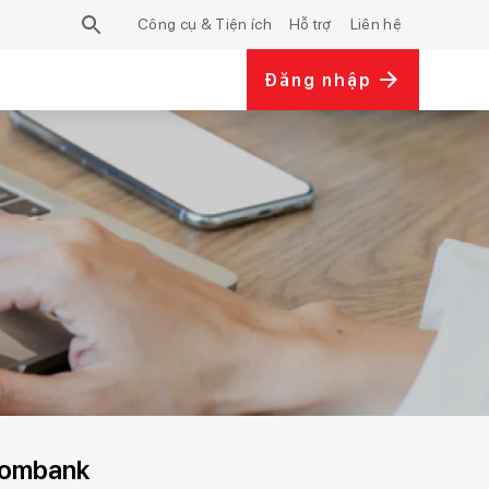
Công cụ & Tiện ích
Hỗ trợ
Liên hệ
Đăng nhập
combank