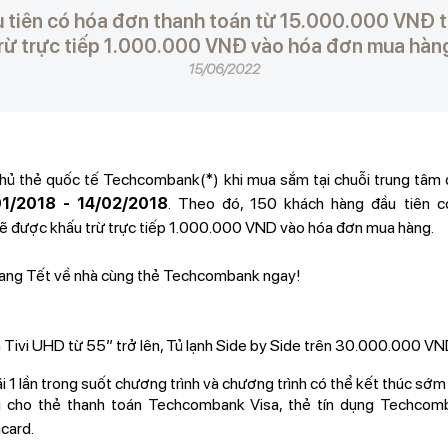
 tiên có hóa đơn thanh toán từ 15.000.000 VNĐ t
rừ trực tiếp 1.000.000 VNĐ vào hóa đơn mua hàn
15/06/2022
chủ thẻ quốc tế Techcombank(*) khi mua sắm tại chuỗi trung tâm
1/2018 - 14/02/2018
. Theo đó, 150 khách hàng đầu tiên c
ẽ được khấu trừ trực tiếp 1.000.000 VND vào hóa đơn mua hàng.
ang Tết về nhà cùng thẻ Techcombank ngay!
vi UHD từ 55” trở lên, Tủ lạnh Side by Side trên 30.000.000 VND tr
 đãi 1 lần trong suốt chương trình và chương trình có thể kết thúc sớ
g cho thẻ thanh toán Techcombank Visa, thẻ tín dụng Techcomb
card.