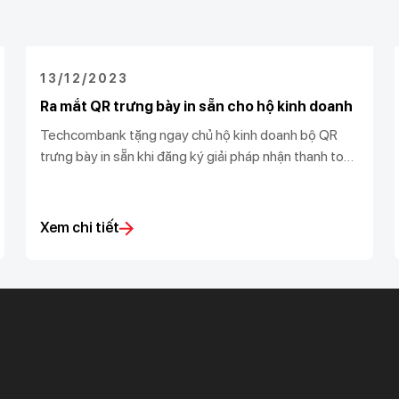
13/12/2023
Ra mắt QR trưng bày in sẵn cho hộ kinh doanh
Techcombank tặng ngay chủ hộ kinh doanh bộ QR
trưng bày in sẵn khi đăng ký giải pháp nhận thanh toán
và vận hành cửa hàng. Đảm bảo giúp vận hành kinh
doanh nhanh chóng, thông minh, và hiệu quả.
Xem chi tiết