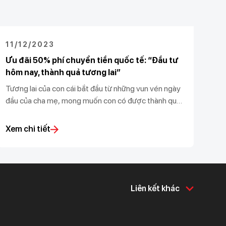
11/12/2023
Ưu đãi 50% phí chuyển tiền quốc tế: “Đầu tư
hôm nay, thành quả tương lai”
Tương lai của con cái bắt đầu từ những vun vén ngày
đầu của cha mẹ, mong muốn con có được thành quả
to lớn mai sau. Thấu hiểu mong muốn của khách
hàng, Techcombank đồng hành cùng các con trong
Xem chi tiết
hành trình chinh phục trí thức, khám phá thế giới và
đồng hành cùng cha mẹ vun đắp tương lai tốt đẹp
cho con.
Liên kết khác